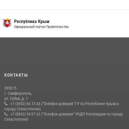
В Ялте росгвардейцы задержали подозреваемого в краже
21 июля 2026, 13:18
Республика Крым
Росгвардейцы Крыма и Севастополя отметили День Крещения Руси
Официальный портал Правительства
28 июля 2026, 14:18
4
Подразделения вневедомственной охраны Росгвардии пресекли
серию правонарушений в Севастополе
15 июля 2026, 13:46
В крымской столице росгвардейцы задержали подозреваемую в
КОНТАКТЫ
краже из супермаркета
10 июля 2026, 15:10
295015
г. Симферополь,
ул. Субхи, д. 1
+7 (3652) 66 73 43 ("Телефон доверия" ГУ по Республике Крым и
городу Севастополю)
+7 (8692) 54 07 63 ("Телефон доверия" УКДП Росгвардии по городу
Севастополю)