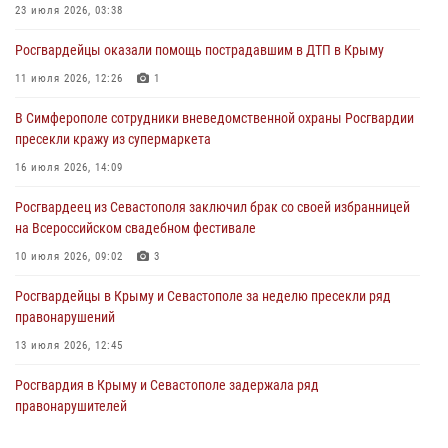
23 июля 2026, 03:38
03 августа 2026, 14:08
Росгвардейцы оказали помощь пострадавшим в ДТП в Крыму
В Симферополе росгвардейцы задержали гражданина,
подозреваемого в совершении серии краж
11 июля 2026, 12:26
1
31 июля 2026, 10:23
В Симферополе сотрудники вневедомственной охраны Росгвардии
пресекли кражу из супермаркета
Росгвардейцы оперативно задержали нарушителя на охраняемом
объекте в Севастополе
16 июля 2026, 14:09
30 июля 2026, 12:13
Росгвардеец из Севастополя заключил брак со своей избранницей
на Всероссийском свадебном фестивале
10 июля 2026, 09:02
3
Росгвардейцы в Крыму и Севастополе за неделю пресекли ряд
правонарушений
13 июля 2026, 12:45
Росгвардия в Крыму и Севастополе задержала ряд
правонарушителей
03 августа 2026, 14:08