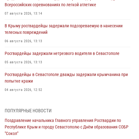
Всероссийских соревнованиях по легкой атлетике
07 августа 2026, 13:14
В Крыму росгвардейцы задержали подозреваемую в нанесении
телесных повреждений
06 августа 2026, 13:13
Росгвардейцы задержали нетрезвого водителя в Севастополе
05 августа 2026, 13:13
Росгвардейцы в Севастополе дважды задержали крымчанина при
попытке кражи
04 августа 2026, 12:52
В Симферополе сотрудники Росгвардии задержали нетрезвого
мужчину
ПОПУЛЯРНЫЕ НОВОСТИ
04 августа 2026, 12:50
Поздравление начальника Главного управления Росгвардии по
Республике Крым и городу Севастополю с Днём образования СОБР
Росгвардия в Крыму и Севастополе задержала ряд
"Сокол"
правонарушителей