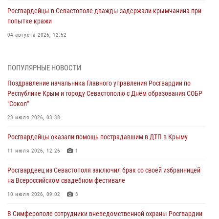
Росгвардейцы в Севастополе дважды задержали крымчанина при
попытке кражи
04 августа 2026, 12:52
В Симферополе сотрудники Росгвардии задержали нетрезвого
мужчину
ПОПУЛЯРНЫЕ НОВОСТИ
04 августа 2026, 12:50
Поздравление начальника Главного управления Росгвардии по
Республике Крым и городу Севастополю с Днём образования СОБР
Росгвардия в Крыму и Севастополе задержала ряд
"Сокол"
правонарушителей
23 июля 2026, 03:38
03 августа 2026, 14:08
Росгвардейцы оказали помощь пострадавшим в ДТП в Крыму
В Симферополе росгвардейцы задержали гражданина,
подозреваемого в совершении серии краж
11 июля 2026, 12:26
1
31 июля 2026, 10:23
Росгвардеец из Севастополя заключил брак со своей избранницей
на Всероссийском свадебном фестивале
Росгвардейцы оперативно задержали нарушителя на охраняемом
объекте в Севастополе
10 июля 2026, 09:02
3
30 июля 2026, 12:13
В Симферополе сотрудники вневедомственной охраны Росгвардии