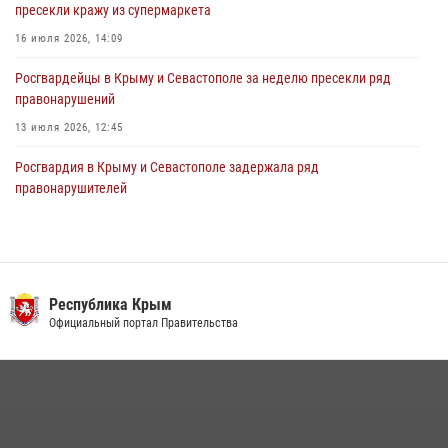
пресекли кражу из супермаркета
16 июля 2026, 14:09
Росгвардейцы в Крыму и Севастополе за неделю пресекли ряд
правонарушений
13 июля 2026, 12:45
Росгвардия в Крыму и Севастополе задержала ряд
правонарушителей
03 августа 2026, 14:08
В Ялте росгвардейцы задержали подозреваемого в краже
21 июля 2026, 13:18
Республика Крым
Росгвардейцы Крыма и Севастополя отметили День Крещения Руси
Официальный портал Правительства
28 июля 2026, 14:18
4
Подразделения вневедомственной охраны Росгвардии пресекли
серию правонарушений в Севастополе
15 июля 2026, 13:46