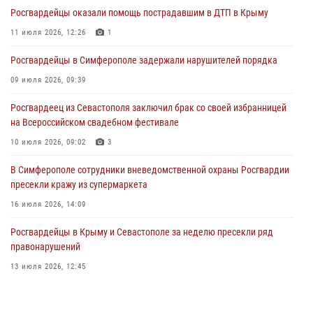
В Симферополе сотрудники Росгвардии задержали подозреваемого
Росгвардейцы оказали помощь пострадавшим в ДТП в Крыму
в краже из гипермаркета
11 июля 2026, 12:26
1
24 июля 2026, 12:21
Росгвардейцы в Симферополе задержали нарушителей порядка
Поздравление начальника Главного управления Росгвардии по
Республике Крым и городу Севастополю с Днём образования СОБР
09 июля 2026, 09:39
"Сокол"
Росгвардеец из Севастополя заключил брак со своей избранницей
23 июля 2026, 03:38
на Всероссийском свадебном фестивале
10 июля 2026, 09:02
3
В Симферополе сотрудники вневедомственной охраны Росгвардии
пресекли кражу из супермаркета
16 июля 2026, 14:09
Росгвардейцы в Крыму и Севастополе за неделю пресекли ряд
правонарушений
13 июля 2026, 12:45
Росгвардия в Крыму и Севастополе задержала ряд
правонарушителей