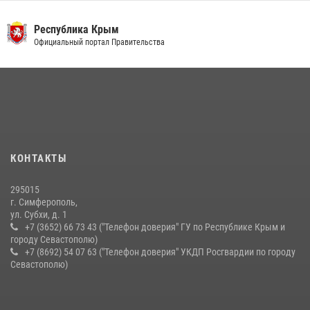
03 августа 2026, 14:08
Республика Крым
В Ялте росгвардейцы задержали подозреваемого в краже
Официальный портал Правительства
21 июля 2026, 13:18
Подразделения вневедомственной охраны Росгвардии пресекли
серию правонарушений в Севастополе
15 июля 2026, 13:46
В крымской столице росгвардейцы задержали подозреваемую в
КОНТАКТЫ
краже из супермаркета
10 июля 2026, 15:10
295015
г. Симферополь,
ул. Субхи, д. 1
+7 (3652) 66 73 43 ("Телефон доверия" ГУ по Республике Крым и
городу Севастополю)
+7 (8692) 54 07 63 ("Телефон доверия" УКДП Росгвардии по городу
Севастополю)