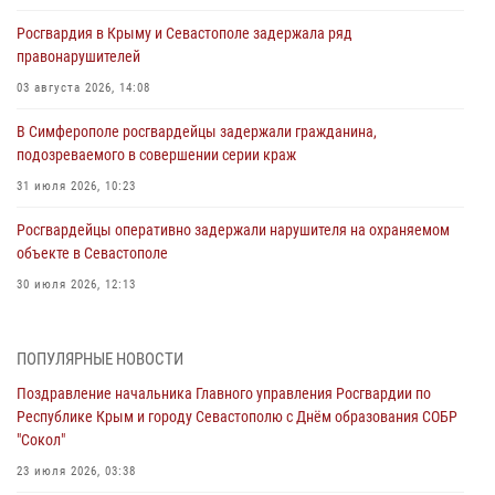
Росгвардия в Крыму и Севастополе задержала ряд
правонарушителей
03 августа 2026, 14:08
В Симферополе росгвардейцы задержали гражданина,
подозреваемого в совершении серии краж
31 июля 2026, 10:23
Росгвардейцы оперативно задержали нарушителя на охраняемом
объекте в Севастополе
30 июля 2026, 12:13
Росгвардейцы Севастополя пресекли противоправные действия на
охраняемом объекте
ПОПУЛЯРНЫЕ НОВОСТИ
29 июля 2026, 12:34
Поздравление начальника Главного управления Росгвардии по
Республике Крым и городу Севастополю с Днём образования СОБР
Росгвардейцы Крыма и Севастополя отметили День Крещения Руси
"Сокол"
28 июля 2026, 14:18
4
23 июля 2026, 03:38