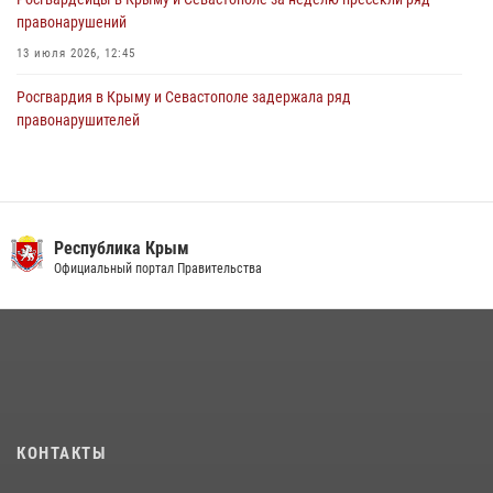
правонарушений
13 июля 2026, 12:45
Росгвардия в Крыму и Севастополе задержала ряд
правонарушителей
03 августа 2026, 14:08
В Ялте росгвардейцы задержали подозреваемого в краже
21 июля 2026, 13:18
Республика Крым
Росгвардейцы Крыма и Севастополя отметили День Крещения Руси
Официальный портал Правительства
28 июля 2026, 14:18
4
Подразделения вневедомственной охраны Росгвардии пресекли
серию правонарушений в Севастополе
15 июля 2026, 13:46
В крымской столице росгвардейцы задержали подозреваемую в
КОНТАКТЫ
краже из супермаркета