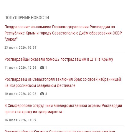
В Симферополе сотрудники Росгвардии задержали нетрезвого
мужчину
ПОПУЛЯРНЫЕ НОВОСТИ
04 августа 2026, 12:50
Поздравление начальника Главного управления Росгвардии по
Республике Крым и городу Севастополю с Днём образования СОБР
Росгвардия в Крыму и Севастополе задержала ряд
"Сокол"
правонарушителей
23 июля 2026, 03:38
03 августа 2026, 14:08
Росгвардейцы оказали помощь пострадавшим в ДТП в Крыму
В Симферополе росгвардейцы задержали гражданина,
подозреваемого в совершении серии краж
11 июля 2026, 12:26
1
31 июля 2026, 10:23
Росгвардеец из Севастополя заключил брак со своей избранницей
на Всероссийском свадебном фестивале
Росгвардейцы оперативно задержали нарушителя на охраняемом
объекте в Севастополе
10 июля 2026, 09:02
3
30 июля 2026, 12:13
В Симферополе сотрудники вневедомственной охраны Росгвардии
пресекли кражу из супермаркета
16 июля 2026, 14:09
Росгвардейцы в Крыму и Севастополе за неделю пресекли ряд