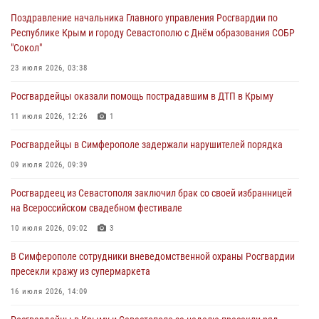
29 июля 2026, 12:34
Поздравление начальника Главного управления Росгвардии по
Республике Крым и городу Севастополю с Днём образования СОБР
Росгвардейцы Крыма и Севастополя отметили День Крещения Руси
"Сокол"
28 июля 2026, 14:18
4
23 июля 2026, 03:38
В Симферополе сотрудники Росгвардии задержали подозреваемого
Росгвардейцы оказали помощь пострадавшим в ДТП в Крыму
в краже из гипермаркета
11 июля 2026, 12:26
1
24 июля 2026, 12:21
Росгвардейцы в Симферополе задержали нарушителей порядка
Поздравление начальника Главного управления Росгвардии по
Республике Крым и городу Севастополю с Днём образования СОБР
09 июля 2026, 09:39
"Сокол"
Росгвардеец из Севастополя заключил брак со своей избранницей
23 июля 2026, 03:38
на Всероссийском свадебном фестивале
10 июля 2026, 09:02
3
В Симферополе сотрудники вневедомственной охраны Росгвардии
пресекли кражу из супермаркета
16 июля 2026, 14:09