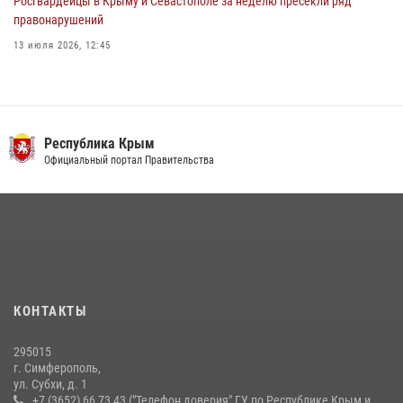
Росгвардейцы в Крыму и Севастополе за неделю пресекли ряд
правонарушений
13 июля 2026, 12:45
Росгвардия в Крыму и Севастополе задержала ряд
правонарушителей
03 августа 2026, 14:08
Республика Крым
В Ялте росгвардейцы задержали подозреваемого в краже
Официальный портал Правительства
21 июля 2026, 13:18
Подразделения вневедомственной охраны Росгвардии пресекли
серию правонарушений в Севастополе
15 июля 2026, 13:46
В крымской столице росгвардейцы задержали подозреваемую в
КОНТАКТЫ
краже из супермаркета
10 июля 2026, 15:10
295015
г. Симферополь,
ул. Субхи, д. 1
+7 (3652) 66 73 43 ("Телефон доверия" ГУ по Республике Крым и