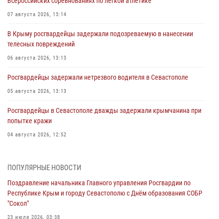
Всероссийских соревнованиях по легкой атлетике
07 августа 2026, 13:14
В Крыму росгвардейцы задержали подозреваемую в нанесении
телесных повреждений
06 августа 2026, 13:13
Росгвардейцы задержали нетрезвого водителя в Севастополе
05 августа 2026, 13:13
Росгвардейцы в Севастополе дважды задержали крымчанина при
попытке кражи
04 августа 2026, 12:52
В Симферополе сотрудники Росгвардии задержали нетрезвого
мужчину
ПОПУЛЯРНЫЕ НОВОСТИ
04 августа 2026, 12:50
Поздравление начальника Главного управления Росгвардии по
Республике Крым и городу Севастополю с Днём образования СОБР
Росгвардия в Крыму и Севастополе задержала ряд
"Сокол"
правонарушителей
23 июля 2026, 03:38