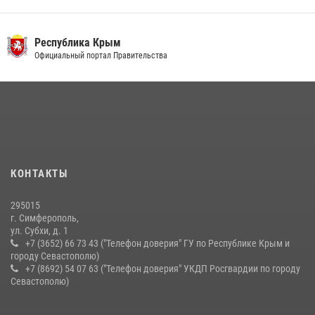
правонарушителей
03 августа 2026, 14:08
Республика Крым
Росгвардейцы Крыма и Севастополя отметили День Крещения Руси
Официальный портал Правительства
28 июля 2026, 14:18
4
В Ялте росгвардейцы задержали подозреваемого в краже
21 июля 2026, 13:18
Подразделения вневедомственной охраны Росгвардии пресекли
серию правонарушений в Севастополе
КОНТАКТЫ
15 июля 2026, 13:46
295015
г. Симферополь,
ул. Субхи, д. 1
+7 (3652) 66 73 43 ("Телефон доверия" ГУ по Республике Крым и
городу Севастополю)
+7 (8692) 54 07 63 ("Телефон доверия" УКДП Росгвардии по городу
Севастополю)