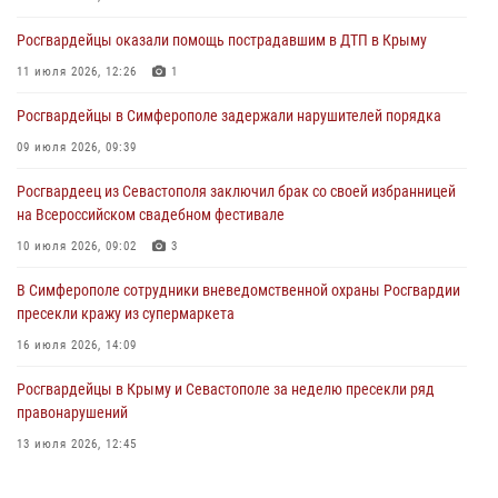
03 августа 2026, 14:08
Росгвардейцы оказали помощь пострадавшим в ДТП в Крыму
В Симферополе росгвардейцы задержали гражданина,
подозреваемого в совершении серии краж
11 июля 2026, 12:26
1
31 июля 2026, 10:23
Росгвардейцы в Симферополе задержали нарушителей порядка
Росгвардейцы оперативно задержали нарушителя на охраняемом
09 июля 2026, 09:39
объекте в Севастополе
Росгвардеец из Севастополя заключил брак со своей избранницей
30 июля 2026, 12:13
на Всероссийском свадебном фестивале
10 июля 2026, 09:02
3
В Симферополе сотрудники вневедомственной охраны Росгвардии
пресекли кражу из супермаркета
16 июля 2026, 14:09
Росгвардейцы в Крыму и Севастополе за неделю пресекли ряд
правонарушений
13 июля 2026, 12:45
Росгвардия в Крыму и Севастополе задержала ряд