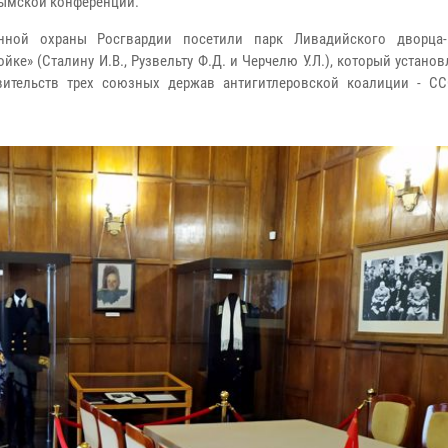
рымской конференции.
нной охраны Росгвардии посетили парк Ливадийского дворца-
е» (Сталину И.В., Рузвельту Ф.Д. и Черчелю У.Л.), который установ
вительств трех союзных держав антигитлеровской коалиции - С