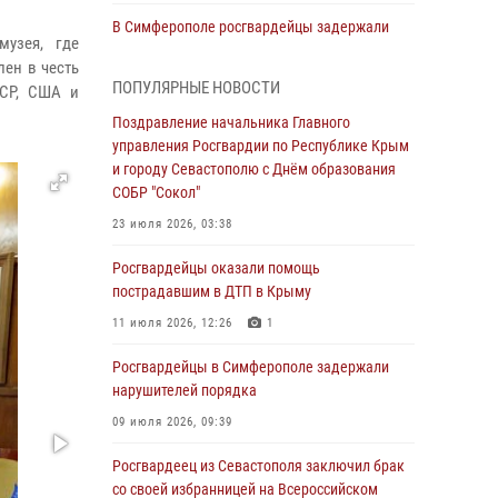
В Симферополе росгвардейцы задержали
музея, где
гражданина, подозреваемого в совершении
лен в честь
серии краж
ПОПУЛЯРНЫЕ НОВОСТИ
ССР, США и
31 июля 2026, 10:23
Поздравление начальника Главного
управления Росгвардии по Республике Крым
Росгвардейцы оперативно задержали
и городу Севастополю с Днём образования
нарушителя на охраняемом объекте в
СОБР "Сокол"
Севастополе
23 июля 2026, 03:38
30 июля 2026, 12:13
Росгвардейцы оказали помощь
Росгвардейцы Севастополя пресекли
пострадавшим в ДТП в Крыму
противоправные действия на охраняемом
объекте
11 июля 2026, 12:26
1
29 июля 2026, 12:34
Росгвардейцы в Симферополе задержали
нарушителей порядка
Росгвардейцы Крыма и Севастополя
отметили День Крещения Руси
09 июля 2026, 09:39
28 июля 2026, 14:18
4
Росгвардеец из Севастополя заключил брак
со своей избранницей на Всероссийском
В Симферополе сотрудники Росгвардии