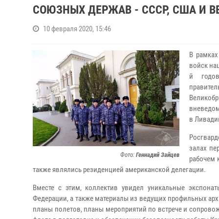
СОЮЗНЫХ ДЕРЖАВ - СССР, США И 
10 февраля 2020, 15:46
В рамках
войск нац
й годов
правите
Великоб
вневедом
в Ливади
Росгвард
залах пе
Фото:
Геннадий Зайцев
рабочем 
также являлись резиденцией американской делегации.
Вместе с этим, коллектив увидел уникальные экспона
Федерации, а также материалы из ведущих профильных архи
планы полетов, планы мероприятий по встрече и сопровож