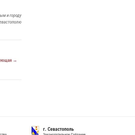
Подразделения вневедомственной охраны
Росгвардии пресекли серию правонарушений
ым и городу
в Севастополе
евастополю
15 июля 2026, 13:46
В крымской столице росгвардейцы
задержали подозреваемую в краже из
супермаркета
10 июля 2026, 15:10
ующая →
г. Севастополь
ства
Законодательное Собрание