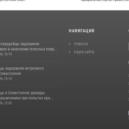
И
НАВИГАЦИЯ
сгвардейцы задержали
Новости
ую в нанесении телесных повр...
Карта сайта
26, 13:13
цы задержали нетрезвого
 Севастополе
26, 13:13
цы в Севастополе дважды
крымчанина при попытке кра...
26, 12:52