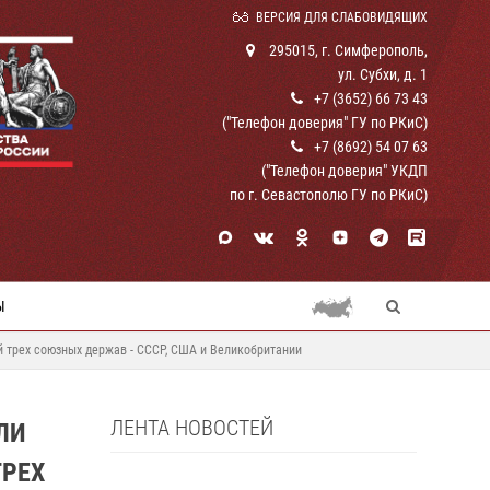
ВЕРСИЯ ДЛЯ СЛАБОВИДЯЩИХ
295015, г. Симферополь,
ул. Субхи, д. 1
+7 (3652) 66 73 43
("Телефон доверия" ГУ по РКиС)
+7 (8692) 54 07 63
("Телефон доверия" УКДП
по г. Севастополю ГУ по РКиС)
Ы
 трех союзных держав - СССР, США и Великобритании
ЛЕНТА НОВОСТЕЙ
ЛИ
ТРЕХ