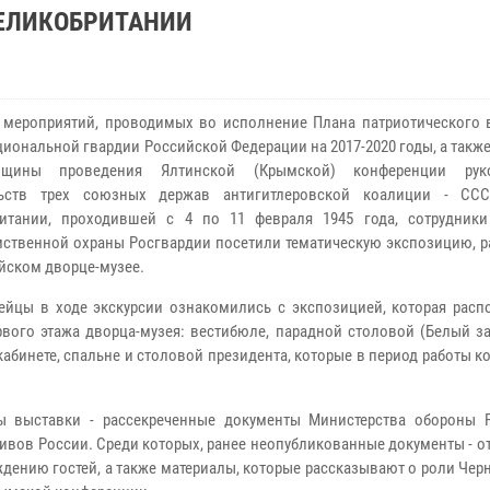
ВЕЛИКОБРИТАНИИ
 мероприятий, проводимых во исполнение Плана патриотического 
иональной гвардии Российской Федерации на 2017-2020 годы, а также 
щины проведения Ялтинской (Крымской) конференции руко
льств трех союзных держав антигитлеровской коалиции - СС
ритании, проходившей с 4 по 11 февраля 1945 года, сотрудник
ственной охраны Росгвардии посетили тематическую экспозицию, р
йском дворце-музее.
ейцы в ходе экскурсии ознакомились с экспозицией, которая распо
рвого этажа дворца-музея: вестибюле, парадной столовой (Белый за
кабинете, спальне и столовой президента, которые в период работы 
ты выставки - рассекреченные документы Министерства обороны 
вов России. Среди которых, ранее неопубликованные документы - от
дению гостей, а также материалы, которые рассказывают о роли Че