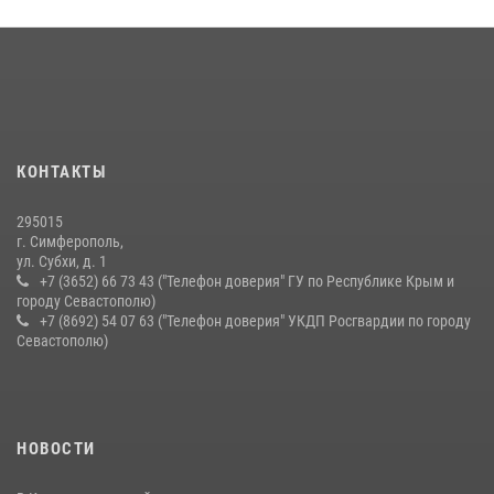
21 июля 2026, 13:18
Подразделения вневедомственной охраны Росгвардии пресекли
серию правонарушений в Севастополе
15 июля 2026, 13:46
В крымской столице росгвардейцы задержали подозреваемую в
КОНТАКТЫ
краже из супермаркета
10 июля 2026, 15:10
295015
г. Симферополь,
ул. Субхи, д. 1
+7 (3652) 66 73 43 ("Телефон доверия" ГУ по Республике Крым и
городу Севастополю)
+7 (8692) 54 07 63 ("Телефон доверия" УКДП Росгвардии по городу
Севастополю)
НОВОСТИ