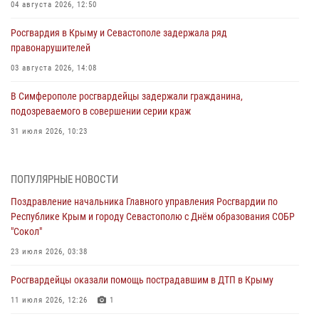
04 августа 2026, 12:50
Росгвардия в Крыму и Севастополе задержала ряд
правонарушителей
03 августа 2026, 14:08
В Симферополе росгвардейцы задержали гражданина,
подозреваемого в совершении серии краж
31 июля 2026, 10:23
Росгвардейцы оперативно задержали нарушителя на охраняемом
объекте в Севастополе
ПОПУЛЯРНЫЕ НОВОСТИ
30 июля 2026, 12:13
Поздравление начальника Главного управления Росгвардии по
Республике Крым и городу Севастополю с Днём образования СОБР
Росгвардейцы Севастополя пресекли противоправные действия на
"Сокол"
охраняемом объекте
23 июля 2026, 03:38
29 июля 2026, 12:34
Росгвардейцы оказали помощь пострадавшим в ДТП в Крыму
Росгвардейцы Крыма и Севастополя отметили День Крещения Руси
11 июля 2026, 12:26
1
28 июля 2026, 14:18
4