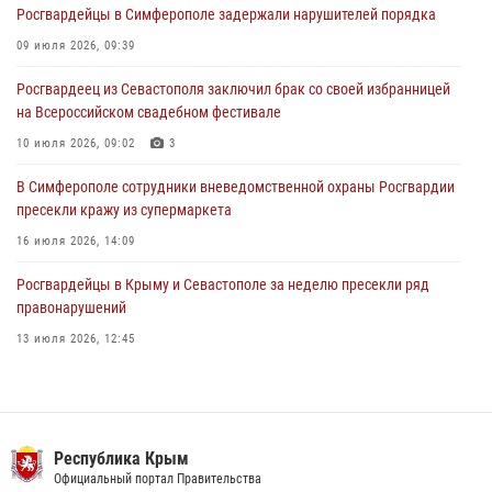
Росгвардейцы в Симферополе задержали нарушителей порядка
В Симферополе сотрудники Росгвардии задержали подозреваемого
в краже из гипермаркета
09 июля 2026, 09:39
24 июля 2026, 12:21
Росгвардеец из Севастополя заключил брак со своей избранницей
на Всероссийском свадебном фестивале
10 июля 2026, 09:02
3
В Симферополе сотрудники вневедомственной охраны Росгвардии
пресекли кражу из супермаркета
16 июля 2026, 14:09
Росгвардейцы в Крыму и Севастополе за неделю пресекли ряд
правонарушений
13 июля 2026, 12:45
Росгвардия в Крыму и Севастополе задержала ряд
правонарушителей
03 августа 2026, 14:08
Республика Крым
В Ялте росгвардейцы задержали подозреваемого в краже
Официальный портал Правительства