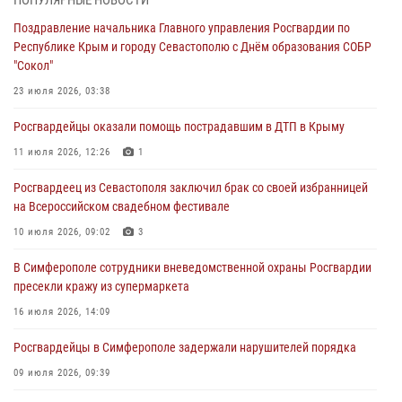
04 августа 2026, 12:50
Поздравление начальника Главного управления Росгвардии по
Республике Крым и городу Севастополю с Днём образования СОБР
Росгвардия в Крыму и Севастополе задержала ряд
"Сокол"
правонарушителей
23 июля 2026, 03:38
03 августа 2026, 14:08
Росгвардейцы оказали помощь пострадавшим в ДТП в Крыму
В Симферополе росгвардейцы задержали гражданина,
подозреваемого в совершении серии краж
11 июля 2026, 12:26
1
31 июля 2026, 10:23
Росгвардеец из Севастополя заключил брак со своей избранницей
на Всероссийском свадебном фестивале
Росгвардейцы оперативно задержали нарушителя на охраняемом
объекте в Севастополе
10 июля 2026, 09:02
3
30 июля 2026, 12:13
В Симферополе сотрудники вневедомственной охраны Росгвардии
пресекли кражу из супермаркета
16 июля 2026, 14:09
Росгвардейцы в Симферополе задержали нарушителей порядка
09 июля 2026, 09:39