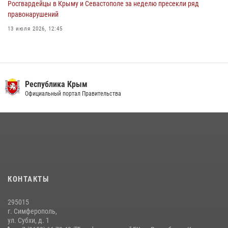
Росгвардейцы в Крыму и Севастополе за неделю пресекли ряд
правонарушений
13 июля 2026, 12:45
Росгвардия в Крыму и Севастополе задержала ряд
правонарушителей
03 августа 2026, 14:08
Республика Крым
В Ялте росгвардейцы задержали подозреваемого в краже
Официальный портал Правительства
21 июля 2026, 13:18
Подразделения вневедомственной охраны Росгвардии пресекли
серию правонарушений в Севастополе
15 июля 2026, 13:46
Росгвардейцы Крыма и Севастополя отметили День Крещения Руси
КОНТАКТЫ
28 июля 2026, 14:18
4
295015
г. Симферополь,
ул. Субхи, д. 1