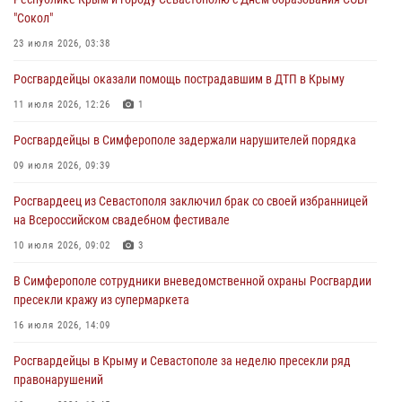
Росгвардейцы Севастополя пресекли противоправные действия на
"Сокол"
охраняемом объекте
23 июля 2026, 03:38
29 июля 2026, 12:34
Росгвардейцы оказали помощь пострадавшим в ДТП в Крыму
Росгвардейцы Крыма и Севастополя отметили День Крещения Руси
11 июля 2026, 12:26
1
28 июля 2026, 14:18
4
Росгвардейцы в Симферополе задержали нарушителей порядка
В Симферополе сотрудники Росгвардии задержали подозреваемого
в краже из гипермаркета
09 июля 2026, 09:39
24 июля 2026, 12:21
Росгвардеец из Севастополя заключил брак со своей избранницей
на Всероссийском свадебном фестивале
10 июля 2026, 09:02
3
В Симферополе сотрудники вневедомственной охраны Росгвардии
пресекли кражу из супермаркета
16 июля 2026, 14:09
Росгвардейцы в Крыму и Севастополе за неделю пресекли ряд
правонарушений