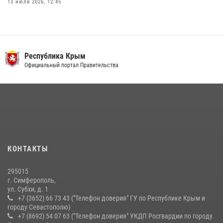
13 июля 2026, 12:45
Росгвардия в Крыму и Севастополе задержала ряд
правонарушителей
03 августа 2026, 14:08
Республика Крым
В Ялте росгвардейцы задержали подозреваемого в краже
Официальный портал Правительства
21 июля 2026, 13:18
Подразделения вневедомственной охраны Росгвардии пресекли
серию правонарушений в Севастополе
15 июля 2026, 13:46
В крымской столице росгвардейцы задержали подозреваемую в
КОНТАКТЫ
краже из супермаркета
10 июля 2026, 15:10
295015
г. Симферополь,
ул. Субхи, д. 1
+7 (3652) 66 73 43 ("Телефон доверия" ГУ по Республике Крым и
городу Севастополю)
+7 (8692) 54 07 63 ("Телефон доверия" УКДП Росгвардии по городу