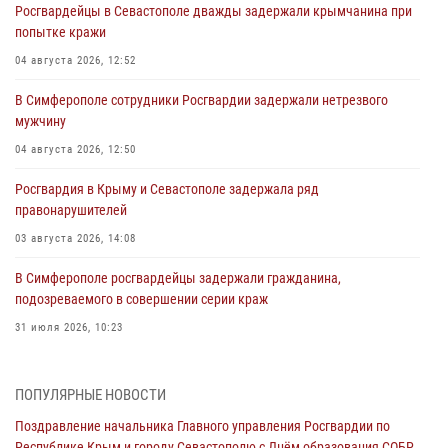
Росгвардейцы в Севастополе дважды задержали крымчанина при
попытке кражи
04 августа 2026, 12:52
В Симферополе сотрудники Росгвардии задержали нетрезвого
мужчину
04 августа 2026, 12:50
Росгвардия в Крыму и Севастополе задержала ряд
правонарушителей
03 августа 2026, 14:08
В Симферополе росгвардейцы задержали гражданина,
подозреваемого в совершении серии краж
31 июля 2026, 10:23
Росгвардейцы оперативно задержали нарушителя на охраняемом
объекте в Севастополе
ПОПУЛЯРНЫЕ НОВОСТИ
30 июля 2026, 12:13
Поздравление начальника Главного управления Росгвардии по
Республике Крым и городу Севастополю с Днём образования СОБР