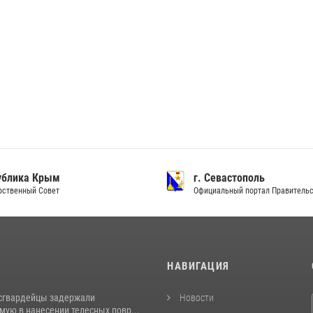
ублика Крым
г. Севастополь
рственный Совет
Официальный портал Правитель
И
НАВИГАЦИЯ
сгвардейцы задержали
Новости
ую в нанесении телесных повр...