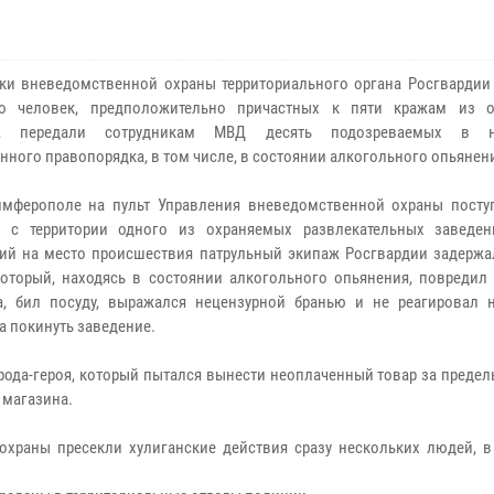
ки вневедомственной охраны территориального органа Росгвардии
ко человек, предположительно причастных к пяти кражам из 
в, передали сотрудникам МВД десять подозреваемых в н
нного правопорядка, в том числе, в состоянии алкогольного опьянен
имферополе на пульт Управления вневедомственной охраны посту
» с территории одного из охраняемых развлекательных заведен
й на место происшествия патрульный экипаж Росгвардии задержа
который, находясь в состоянии алкогольного опьянения, повредил
а, бил посуду, выражался нецензурной бранью и не реагировал 
а покинуть заведение.
рода-героя, который пытался вынести неоплаченный товар за преде
 магазина.
храны пресекли хулиганские действия сразу нескольких людей, в