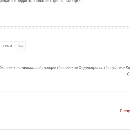
реданы в территориальные отделы полиции.
КРЫМ
874
бы войск национальной гвардии Российской Федерации по Республике Кр
С
След