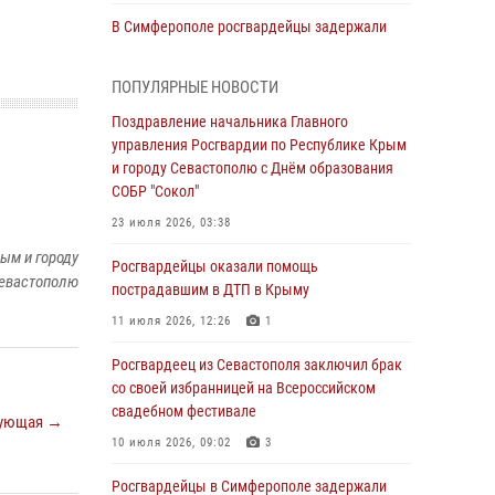
В Симферополе росгвардейцы задержали
гражданина, подозреваемого в совершении
серии краж
ПОПУЛЯРНЫЕ НОВОСТИ
31 июля 2026, 10:23
Поздравление начальника Главного
управления Росгвардии по Республике Крым
Росгвардейцы оперативно задержали
и городу Севастополю с Днём образования
нарушителя на охраняемом объекте в
СОБР "Сокол"
Севастополе
23 июля 2026, 03:38
30 июля 2026, 12:13
ым и городу
Росгвардейцы оказали помощь
Росгвардейцы Севастополя пресекли
евастополю
пострадавшим в ДТП в Крыму
противоправные действия на охраняемом
объекте
11 июля 2026, 12:26
1
29 июля 2026, 12:34
Росгвардеец из Севастополя заключил брак
со своей избранницей на Всероссийском
Росгвардейцы Крыма и Севастополя
свадебном фестивале
отметили День Крещения Руси
ующая →
10 июля 2026, 09:02
3
28 июля 2026, 14:18
4
Росгвардейцы в Симферополе задержали
В Симферополе сотрудники Росгвардии