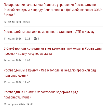
05 августа 2026, 13:13
Поздравление начальника Главного управления Росгвардии по
Республике Крым и городу Севастополю с Днём образования СОБР
Росгвардейцы в Севастополе дважды задержали крымчанина при
"Сокол"
попытке кражи
23 июля 2026, 03:38
04 августа 2026, 12:52
Росгвардейцы оказали помощь пострадавшим в ДТП в Крыму
В Симферополе сотрудники Росгвардии задержали нетрезвого
мужчину
11 июля 2026, 12:26
1
04 августа 2026, 12:50
В Симферополе сотрудники вневедомственной охраны Росгвардии
пресекли кражу из супермаркета
Росгвардия в Крыму и Севастополе задержала ряд
правонарушителей
16 июля 2026, 14:09
03 августа 2026, 14:08
Росгвардейцы в Крыму и Севастополе за неделю пресекли ряд
правонарушений
13 июля 2026, 12:45
Росгвардия в Крыму и Севастополе задержала ряд
правонарушителей
03 августа 2026, 14:08