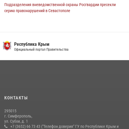
Подразделения вневедомственной охраны Росгвардии пресекли
серию правонарушений в Севастополе
15 июля 2026, 13:46
В Ялте росгвардейцы задержали подозреваемого в краже
21 июля 2026, 13:18
Республика Крым
Росгвардейцы Крыма и Севастополя отметили День Крещения Руси
Официальный портал Правительства
28 июля 2026, 14:18
4
В Севастополе росгвардейцы помогли пресечь незаконный оборот
наркотиков
22 июля 2026, 09:02
Сотрудники Росгвардии пресекли противоправные действия
КОНТАКТЫ
агрессивного правонарушителя в Симферополе
14 июля 2026, 13:46
295015
г. Симферополь,
ул. Субхи, д. 1
+7 (3652) 66 73 43 ("Телефон доверия" ГУ по Республике Крым и