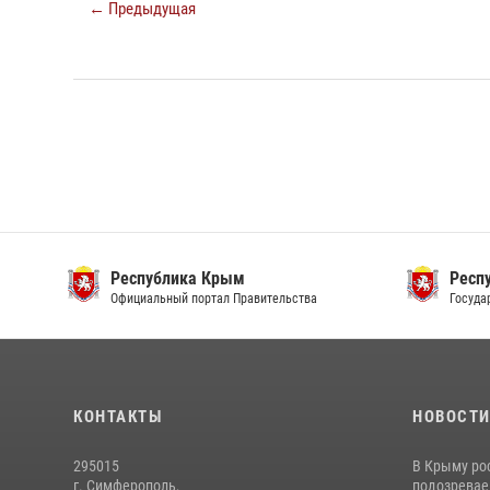
← Предыдущая
Республика Крым
Респ
Официальный портал Правительства
Госуда
КОНТАКТЫ
НОВОСТ
295015
В Крыму ро
г. Симферополь,
подозреваем