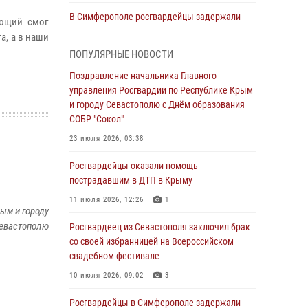
В Симферополе росгвардейцы задержали
ающий смог
гражданина, подозреваемого в совершении
а, а в наши
серии краж
ПОПУЛЯРНЫЕ НОВОСТИ
31 июля 2026, 10:23
Поздравление начальника Главного
управления Росгвардии по Республике Крым
Росгвардейцы оперативно задержали
и городу Севастополю с Днём образования
нарушителя на охраняемом объекте в
СОБР "Сокол"
Севастополе
23 июля 2026, 03:38
30 июля 2026, 12:13
Росгвардейцы оказали помощь
Росгвардейцы Севастополя пресекли
пострадавшим в ДТП в Крыму
противоправные действия на охраняемом
объекте
11 июля 2026, 12:26
1
ым и городу
29 июля 2026, 12:34
евастополю
Росгвардеец из Севастополя заключил брак
со своей избранницей на Всероссийском
Росгвардейцы Крыма и Севастополя
свадебном фестивале
отметили День Крещения Руси
10 июля 2026, 09:02
3
28 июля 2026, 14:18
4
Росгвардейцы в Симферополе задержали
В Симферополе сотрудники Росгвардии