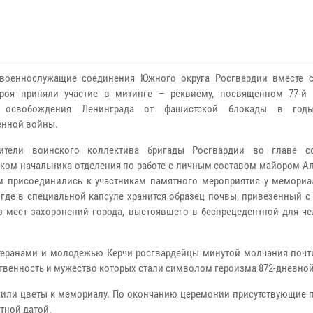
 военнослужащие соединения Южного округа Росгвардии вместе 
ероя приняли участие в митинге – реквиему, посвященном 77-й
 освобождения Ленинграда от фашистской блокады в год
енной войны.
вители воинского коллектива бригады Росгвардии во главе с
ом начальника отделения по работе с личным составом майором А
 присоединились к участникам памятного мероприятия у мемориа
 где в специальной капсуле хранится образец почвы, привезенный с
з мест захоронений города, выстоявшего в беспрецедентной для че
етеранами и молодежью Керчи росгвардейцы минутой молчания почт
ртвенность и мужество которых стали символом героизма 872-дневно
ожили цветы к мемориалу. По окончанию церемонии присутствующие 
тной датой.