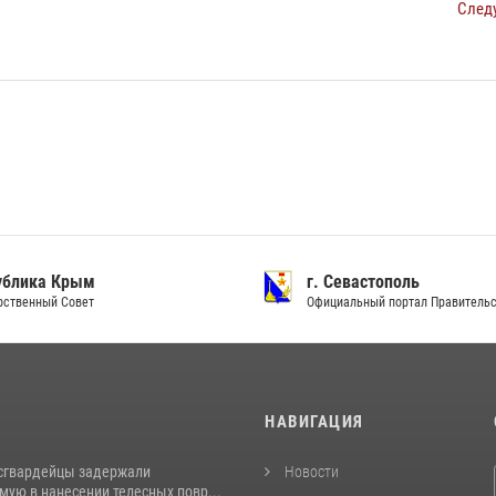
След
ублика Крым
г. Севастополь
рственный Совет
Официальный портал Правитель
И
НАВИГАЦИЯ
сгвардейцы задержали
Новости
ую в нанесении телесных повр...