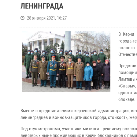
ЛЕНИНГРАДА
28 января 2021, 16:27
В Керчи
города-г
полного
Отечеств
Предста
помощник
Ламтевым
«Славы»,
одного и
блокаде.
Вместе с представителями керченской администрации, в
ленинградцев и воинов-защитников города, стойкость, же
Под стук метронома, участники митинга - реквиему возл
девятерых ныне проживающих в Керчи блокадников с памя