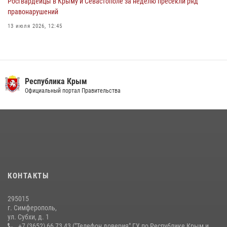
Росгвардейцы в Крыму и Севастополе за неделю пресекли ряд
правонарушений
13 июля 2026, 12:45
В Ялте росгвардейцы задержали подозреваемого в краже
21 июля 2026, 13:18
Росгвардия в Крыму и Севастополе задержала ряд
Республика Крым
правонарушителей
Официальный портал Правительства
03 августа 2026, 14:08
Подразделения вневедомственной охраны Росгвардии пресекли
серию правонарушений в Севастополе
15 июля 2026, 13:46
В крымской столице росгвардейцы задержали подозреваемую в
КОНТАКТЫ
краже из супермаркета
10 июля 2026, 15:10
295015
г. Симферополь,
ул. Субхи, д. 1
+7 (3652) 66 73 43 ("Телефон доверия" ГУ по Республике Крым и