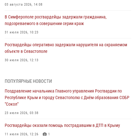
03 августа 2026, 14:08
В Симферополе росгвардейцы задержали гражданина,
подозреваемого в совершении серии краж
31 июля 2026, 10:23
Росгвардейцы оперативно задержали нарушителя на охраняемом
объекте в Севастополе
30 июля 2026, 12:13
Росгвардейцы Севастополя пресекли противоправные действия на
охраняемом объекте
ПОПУЛЯРНЫЕ НОВОСТИ
29 июля 2026, 12:34
Поздравление начальника Главного управления Росгвардии по
Республике Крым и городу Севастополю с Днём образования СОБР
Росгвардейцы Крыма и Севастополя отметили День Крещения Руси
"Сокол"
28 июля 2026, 14:18
4
23 июля 2026, 03:38
В Симферополе сотрудники Росгвардии задержали подозреваемого
Росгвардейцы оказали помощь пострадавшим в ДТП в Крыму
в краже из гипермаркета
11 июля 2026, 12:26
1
24 июля 2026, 12:21