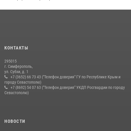
21 июля 2026, 13:18
Подразделения вневедомственной охраны Росгвардии пресекли
серию правонарушений в Севастополе
15 июля 2026, 13:46
В крымской столице росгвардейцы задержали подозреваемую в
КОНТАКТЫ
краже из супермаркета
10 июля 2026, 15:10
295015
г. Симферополь,
ул. Субхи, д. 1
+7 (3652) 66 73 43 ("Телефон доверия" ГУ по Республике Крым и
городу Севастополю)
+7 (8692) 54 07 63 ("Телефон доверия" УКДП Росгвардии по городу
Севастополю)
НОВОСТИ