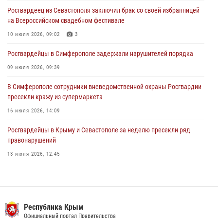
Росгвардеец из Севастополя заключил брак со своей избранницей
Поздравление начальника Главного управления Росгвардии по
на Всероссийском свадебном фестивале
Республике Крым и городу Севастополю с Днём образования СОБР
"Сокол"
10 июля 2026, 09:02
3
23 июля 2026, 03:38
Росгвардейцы в Симферополе задержали нарушителей порядка
09 июля 2026, 09:39
В Симферополе сотрудники вневедомственной охраны Росгвардии
пресекли кражу из супермаркета
16 июля 2026, 14:09
Росгвардейцы в Крыму и Севастополе за неделю пресекли ряд
правонарушений
13 июля 2026, 12:45
Росгвардия в Крыму и Севастополе задержала ряд
правонарушителей
03 августа 2026, 14:08
Республика Крым
В Ялте росгвардейцы задержали подозреваемого в краже
Официальный портал Правительства