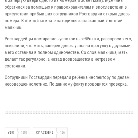
в запертую дверь одного из номеров и зовёт маму. Мужчина
обратился за помощью к правоохранителям и впоследствии в
присутствии прибывших сотрудников Росгвардии открыл дверь
номера. В тёмной комнате находился заплаканный 7-летний
мальчик.
Росгвардейцы постарались успокоить ребёнка и, расспросив его,
выяснили, что мать, заперев дверь, ушла на прогулку с друзьями,
а его оставила в полном одиночестве. Со слов мальчика, мать
делает так регулярно, а назад возвращается в нетрезвом
состоянии.
Сотрудники Росгвардии передали ребёнка инспектору по делам
несовершеннолетних. По данному факту проводится проверка.
УВО
1551
СПАСЕНИЕ
126