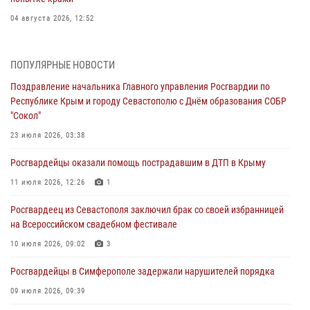
04 августа 2026, 12:52
В Симферополе сотрудники Росгвардии задержали нетрезвого
мужчину
ПОПУЛЯРНЫЕ НОВОСТИ
04 августа 2026, 12:50
Поздравление начальника Главного управления Росгвардии по
Республике Крым и городу Севастополю с Днём образования СОБР
Росгвардия в Крыму и Севастополе задержала ряд
"Сокол"
правонарушителей
23 июля 2026, 03:38
03 августа 2026, 14:08
Росгвардейцы оказали помощь пострадавшим в ДТП в Крыму
В Симферополе росгвардейцы задержали гражданина,
подозреваемого в совершении серии краж
11 июля 2026, 12:26
1
31 июля 2026, 10:23
Росгвардеец из Севастополя заключил брак со своей избранницей
на Всероссийском свадебном фестивале
Росгвардейцы оперативно задержали нарушителя на охраняемом
объекте в Севастополе
10 июля 2026, 09:02
3
30 июля 2026, 12:13
Росгвардейцы в Симферополе задержали нарушителей порядка
09 июля 2026, 09:39