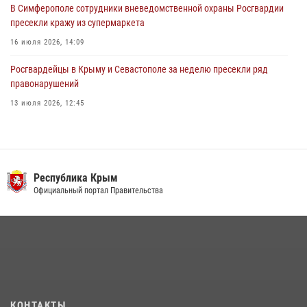
В Симферополе сотрудники вневедомственной охраны Росгвардии
пресекли кражу из супермаркета
16 июля 2026, 14:09
Росгвардейцы в Крыму и Севастополе за неделю пресекли ряд
правонарушений
13 июля 2026, 12:45
Росгвардия в Крыму и Севастополе задержала ряд
правонарушителей
03 августа 2026, 14:08
Республика Крым
В Ялте росгвардейцы задержали подозреваемого в краже
Официальный портал Правительства
21 июля 2026, 13:18
Подразделения вневедомственной охраны Росгвардии пресекли
серию правонарушений в Севастополе
15 июля 2026, 13:46
В крымской столице росгвардейцы задержали подозреваемую в
КОНТАКТЫ