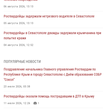
06 августа 2026, 13:13
Росгвардейцы задержали нетрезвого водителя в Севастополе
05 августа 2026, 13:13
Росгвардейцы в Севастополе дважды задержали крымчанина при
попытке кражи
04 августа 2026, 12:52
В Симферополе сотрудники Росгвардии задержали нетрезвого
мужчину
ПОПУЛЯРНЫЕ НОВОСТИ
04 августа 2026, 12:50
Поздравление начальника Главного управления Росгвардии по
Республике Крым и городу Севастополю с Днём образования СОБР
Росгвардия в Крыму и Севастополе задержала ряд
"Сокол"
правонарушителей
23 июля 2026, 03:38
03 августа 2026, 14:08
Росгвардейцы оказали помощь пострадавшим в ДТП в Крыму
В Симферополе росгвардейцы задержали гражданина,
подозреваемого в совершении серии краж
11 июля 2026, 12:26
1