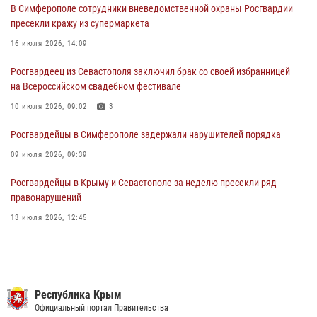
31 июля 2026, 10:23
В Симферополе сотрудники вневедомственной охраны Росгвардии
пресекли кражу из супермаркета
Росгвардейцы оперативно задержали нарушителя на охраняемом
объекте в Севастополе
16 июля 2026, 14:09
30 июля 2026, 12:13
Росгвардеец из Севастополя заключил брак со своей избранницей
на Всероссийском свадебном фестивале
10 июля 2026, 09:02
3
Росгвардейцы в Симферополе задержали нарушителей порядка
09 июля 2026, 09:39
Росгвардейцы в Крыму и Севастополе за неделю пресекли ряд
правонарушений
13 июля 2026, 12:45
В Ялте росгвардейцы задержали подозреваемого в краже
21 июля 2026, 13:18
Росгвардия в Крыму и Севастополе задержала ряд
Республика Крым
правонарушителей
Официальный портал Правительства