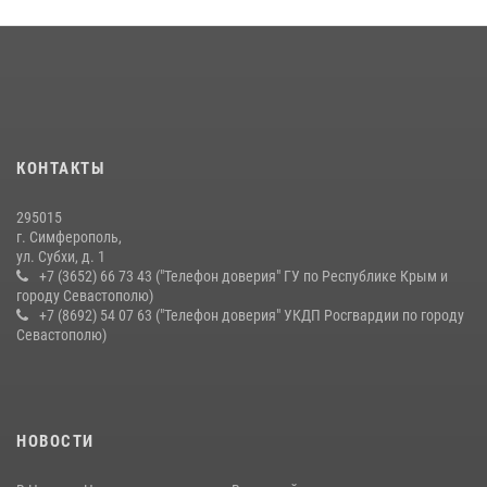
03 августа 2026, 14:08
Подразделения вневедомственной охраны Росгвардии пресекли
серию правонарушений в Севастополе
15 июля 2026, 13:46
Росгвардейцы Крыма и Севастополя отметили День Крещения Руси
КОНТАКТЫ
28 июля 2026, 14:18
4
295015
г. Симферополь,
ул. Субхи, д. 1
+7 (3652) 66 73 43 ("Телефон доверия" ГУ по Республике Крым и
городу Севастополю)
+7 (8692) 54 07 63 ("Телефон доверия" УКДП Росгвардии по городу
Севастополю)
НОВОСТИ