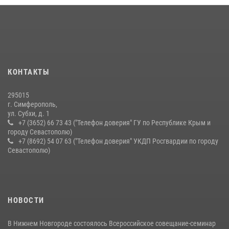
21 июля 2026, 13:18
Подразделения вневедомственной охраны Росгвардии пресекли
серию правонарушений в Севастополе
15 июля 2026, 13:46
В крымской столице росгвардейцы задержали подозреваемую в
КОНТАКТЫ
краже из супермаркета
10 июля 2026, 15:10
295015
г. Симферополь,
ул. Субхи, д. 1
+7 (3652) 66 73 43 ("Телефон доверия" ГУ по Республике Крым и
городу Севастополю)
+7 (8692) 54 07 63 ("Телефон доверия" УКДП Росгвардии по городу
Севастополю)
НОВОСТИ
В Нижнем Новгороде состоялось Всероссийское совещание-семинар