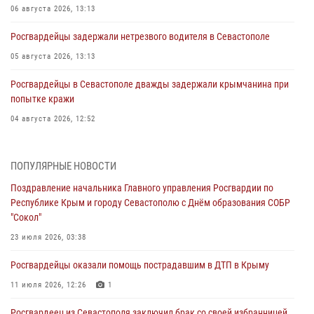
06 августа 2026, 13:13
Росгвардейцы задержали нетрезвого водителя в Севастополе
05 августа 2026, 13:13
Росгвардейцы в Севастополе дважды задержали крымчанина при
попытке кражи
04 августа 2026, 12:52
В Симферополе сотрудники Росгвардии задержали нетрезвого
мужчину
ПОПУЛЯРНЫЕ НОВОСТИ
04 августа 2026, 12:50
Поздравление начальника Главного управления Росгвардии по
Республике Крым и городу Севастополю с Днём образования СОБР
Росгвардия в Крыму и Севастополе задержала ряд
"Сокол"
правонарушителей
23 июля 2026, 03:38
03 августа 2026, 14:08
Росгвардейцы оказали помощь пострадавшим в ДТП в Крыму
В Симферополе росгвардейцы задержали гражданина,
подозреваемого в совершении серии краж
11 июля 2026, 12:26
1
31 июля 2026, 10:23
Росгвардеец из Севастополя заключил брак со своей избранницей