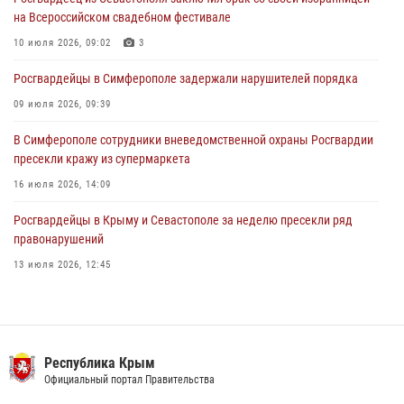
на Всероссийском свадебном фестивале
Росгвардейцы оперативно задержали нарушителя на охраняемом
объекте в Севастополе
10 июля 2026, 09:02
3
30 июля 2026, 12:13
Росгвардейцы в Симферополе задержали нарушителей порядка
09 июля 2026, 09:39
В Симферополе сотрудники вневедомственной охраны Росгвардии
пресекли кражу из супермаркета
16 июля 2026, 14:09
Росгвардейцы в Крыму и Севастополе за неделю пресекли ряд
правонарушений
13 июля 2026, 12:45
Росгвардия в Крыму и Севастополе задержала ряд
правонарушителей
03 августа 2026, 14:08
Республика Крым
В Ялте росгвардейцы задержали подозреваемого в краже
Официальный портал Правительства