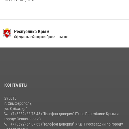
13 июля 2026, 12:45
Росгвардия в Крыму и Севастополе задержала ряд
правонарушителей
03 августа 2026, 14:08
Республика Крым
В Ялте росгвардейцы задержали подозреваемого в краже
Официальный портал Правительства
21 июля 2026, 13:18
Подразделения вневедомственной охраны Росгвардии пресекли
серию правонарушений в Севастополе
15 июля 2026, 13:46
В крымской столице росгвардейцы задержали подозреваемую в
КОНТАКТЫ
краже из супермаркета
10 июля 2026, 15:10
295015
г. Симферополь,
ул. Субхи, д. 1
+7 (3652) 66 73 43 ("Телефон доверия" ГУ по Республике Крым и
городу Севастополю)
+7 (8692) 54 07 63 ("Телефон доверия" УКДП Росгвардии по городу