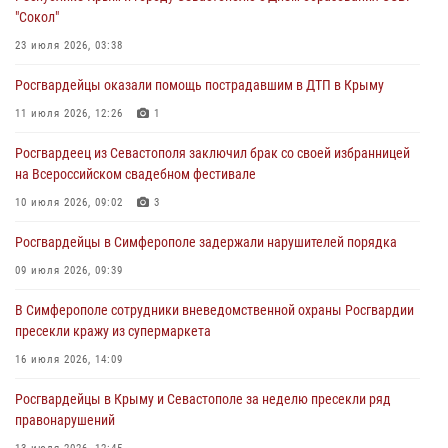
Росгвардия в Крыму и Севастополе задержала ряд
"Сокол"
правонарушителей
23 июля 2026, 03:38
03 августа 2026, 14:08
Росгвардейцы оказали помощь пострадавшим в ДТП в Крыму
В Симферополе росгвардейцы задержали гражданина,
подозреваемого в совершении серии краж
11 июля 2026, 12:26
1
31 июля 2026, 10:23
Росгвардеец из Севастополя заключил брак со своей избранницей
на Всероссийском свадебном фестивале
Росгвардейцы оперативно задержали нарушителя на охраняемом
объекте в Севастополе
10 июля 2026, 09:02
3
30 июля 2026, 12:13
Росгвардейцы в Симферополе задержали нарушителей порядка
09 июля 2026, 09:39
В Симферополе сотрудники вневедомственной охраны Росгвардии
пресекли кражу из супермаркета
16 июля 2026, 14:09
Росгвардейцы в Крыму и Севастополе за неделю пресекли ряд
правонарушений