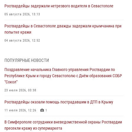
Росгвардейцы задержали нетрезвого водителя в Севастополе
05 августа 2026, 13:13
Росгвардейцы в Севастополе дважды задержали крымчанина при
попытке кражи
04 августа 2026, 12:52
В Симферополе сотрудники Росгвардии задержали нетрезвого
мужчину
ПОПУЛЯРНЫЕ НОВОСТИ
04 августа 2026, 12:50
Поздравление начальника Главного управления Росгвардии по
Республике Крым и городу Севастополю с Днём образования СОБР
Росгвардия в Крыму и Севастополе задержала ряд
"Сокол"
правонарушителей
23 июля 2026, 03:38
03 августа 2026, 14:08
Росгвардейцы оказали помощь пострадавшим в ДТП в Крыму
В Симферополе росгвардейцы задержали гражданина,
подозреваемого в совершении серии краж
11 июля 2026, 12:26
1
31 июля 2026, 10:23
В Симферополе сотрудники вневедомственной охраны Росгвардии
пресекли кражу из супермаркета
Росгвардейцы оперативно задержали нарушителя на охраняемом