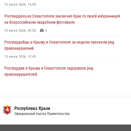
объекте в Севастополе
16 июля 2026, 14:09
30 июля 2026, 12:13
Росгвардеец из Севастополя заключил брак со своей избранницей
на Всероссийском свадебном фестивале
10 июля 2026, 09:02
3
Росгвардейцы в Крыму и Севастополе за неделю пресекли ряд
правонарушений
13 июля 2026, 12:45
Росгвардия в Крыму и Севастополе задержала ряд
правонарушителей
03 августа 2026, 14:08
В Ялте росгвардейцы задержали подозреваемого в краже
21 июля 2026, 13:18
Республика Крым
Росгвардейцы Крыма и Севастополя отметили День Крещения Руси
Официальный портал Правительства
28 июля 2026, 14:18
4