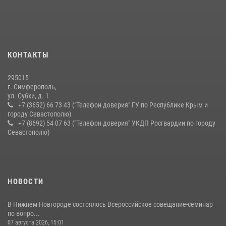
Подразделения вневедомственной охраны Росгвардии пресекли
серию правонарушений в Севастополе
15 июля 2026, 13:46
В крымской столице росгвардейцы задержали подозреваемую в
КОНТАКТЫ
краже из супермаркета
10 июля 2026, 15:10
295015
г. Симферополь,
ул. Субхи, д. 1
+7 (3652) 66 73 43 ("Телефон доверия" ГУ по Республике Крым и
городу Севастополю)
+7 (8692) 54 07 63 ("Телефон доверия" УКДП Росгвардии по городу
Севастополю)
НОВОСТИ
В Нижнем Новгороде состоялось Всероссийское совещание-семинар
по вопро...
07 августа 2026, 15:01