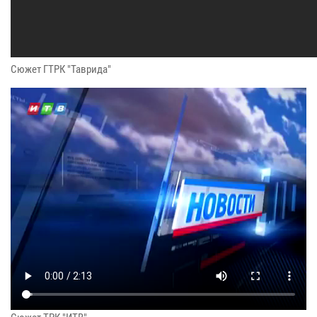
Сюжет ГТРК "Таврида"