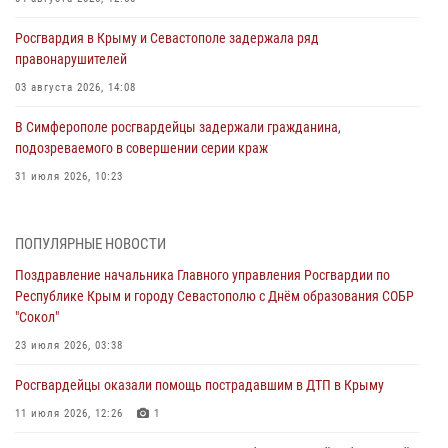
Росгвардия в Крыму и Севастополе задержала ряд
правонарушителей
03 августа 2026, 14:08
В Симферополе росгвардейцы задержали гражданина,
подозреваемого в совершении серии краж
31 июля 2026, 10:23
Росгвардейцы оперативно задержали нарушителя на охраняемом
объекте в Севастополе
ПОПУЛЯРНЫЕ НОВОСТИ
30 июля 2026, 12:13
Поздравление начальника Главного управления Росгвардии по
Республике Крым и городу Севастополю с Днём образования СОБР
Росгвардейцы Севастополя пресекли противоправные действия на
"Сокол"
охраняемом объекте
23 июля 2026, 03:38
29 июля 2026, 12:34
Росгвардейцы оказали помощь пострадавшим в ДТП в Крыму
Росгвардейцы Крыма и Севастополя отметили День Крещения Руси
11 июля 2026, 12:26
1
28 июля 2026, 14:18
4