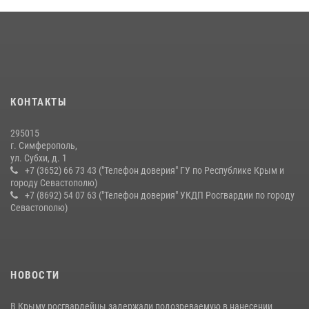
03 августа 2026, 14:08
Подразделения вневедомственной охраны Росгвардии пресекли
серию правонарушений в Севастополе
15 июля 2026, 13:46
В крымской столице росгвардейцы задержали подозреваемую в
КОНТАКТЫ
краже из супермаркета
10 июля 2026, 15:10
295015
г. Симферополь,
ул. Субхи, д. 1
+7 (3652) 66 73 43 ("Телефон доверия" ГУ по Республике Крым и
городу Севастополю)
+7 (8692) 54 07 63 ("Телефон доверия" УКДП Росгвардии по городу
Севастополю)
НОВОСТИ
В Крыму росгвардейцы задержали подозреваемую в нанесении