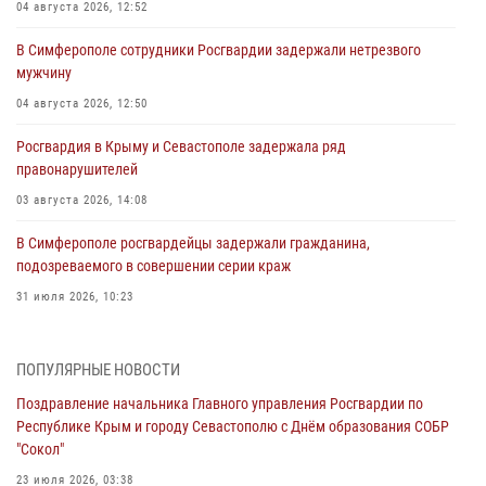
04 августа 2026, 12:52
В Симферополе сотрудники Росгвардии задержали нетрезвого
мужчину
04 августа 2026, 12:50
Росгвардия в Крыму и Севастополе задержала ряд
правонарушителей
03 августа 2026, 14:08
В Симферополе росгвардейцы задержали гражданина,
подозреваемого в совершении серии краж
31 июля 2026, 10:23
Росгвардейцы оперативно задержали нарушителя на охраняемом
объекте в Севастополе
ПОПУЛЯРНЫЕ НОВОСТИ
30 июля 2026, 12:13
Поздравление начальника Главного управления Росгвардии по
Республике Крым и городу Севастополю с Днём образования СОБР
Росгвардейцы Севастополя пресекли противоправные действия на
"Сокол"
охраняемом объекте
23 июля 2026, 03:38