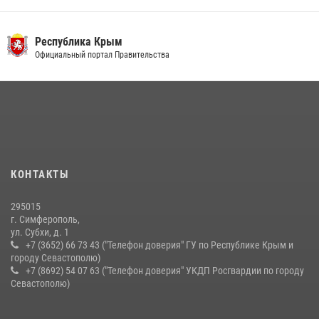
21 июля 2026, 13:18
Росгвардия в Крыму и Севастополе задержала ряд
Республика Крым
правонарушителей
Официальный портал Правительства
03 августа 2026, 14:08
Подразделения вневедомственной охраны Росгвардии пресекли
серию правонарушений в Севастополе
15 июля 2026, 13:46
Росгвардейцы Крыма и Севастополя отметили День Крещения Руси
КОНТАКТЫ
28 июля 2026, 14:18
4
295015
г. Симферополь,
ул. Субхи, д. 1
+7 (3652) 66 73 43 ("Телефон доверия" ГУ по Республике Крым и
городу Севастополю)
+7 (8692) 54 07 63 ("Телефон доверия" УКДП Росгвардии по городу
Севастополю)