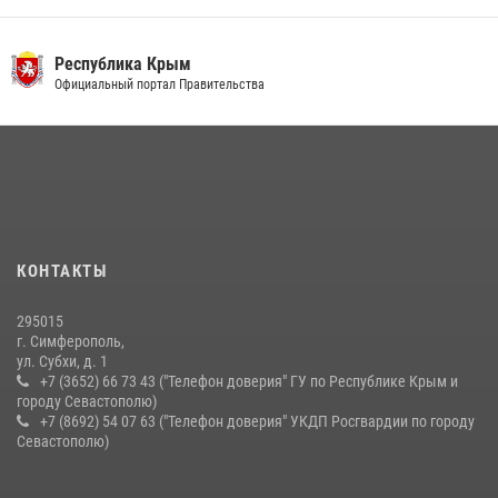
правонарушителей
03 августа 2026, 14:08
Республика Крым
В Ялте росгвардейцы задержали подозреваемого в краже
Официальный портал Правительства
21 июля 2026, 13:18
Подразделения вневедомственной охраны Росгвардии пресекли
серию правонарушений в Севастополе
15 июля 2026, 13:46
В крымской столице росгвардейцы задержали подозреваемую в
КОНТАКТЫ
краже из супермаркета
10 июля 2026, 15:10
295015
г. Симферополь,
ул. Субхи, д. 1
+7 (3652) 66 73 43 ("Телефон доверия" ГУ по Республике Крым и
городу Севастополю)
+7 (8692) 54 07 63 ("Телефон доверия" УКДП Росгвардии по городу
Севастополю)