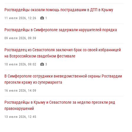
03 августа 2026, 14:08
Росгвардейцы оказали помощь пострадавшим в ДТП в Крыму
В Симферополе росгвардейцы задержали гражданина,
подозреваемого в совершении серии краж
11 июля 2026, 12:26
1
31 июля 2026, 10:23
Росгвардейцы в Симферополе задержали нарушителей порядка
Росгвардейцы оперативно задержали нарушителя на охраняемом
09 июля 2026, 09:39
объекте в Севастополе
Росгвардеец из Севастополя заключил брак со своей избранницей
30 июля 2026, 12:13
на Всероссийском свадебном фестивале
10 июля 2026, 09:02
3
В Симферополе сотрудники вневедомственной охраны Росгвардии
пресекли кражу из супермаркета
16 июля 2026, 14:09
Росгвардейцы в Крыму и Севастополе за неделю пресекли ряд
правонарушений
13 июля 2026, 12:45
Росгвардия в Крыму и Севастополе задержала ряд