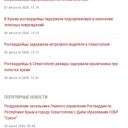
07 августа 2026, 13:14
В Крыму росгвардейцы задержали подозреваемую в нанесении
телесных повреждений
06 августа 2026, 13:13
Росгвардейцы задержали нетрезвого водителя в Севастополе
05 августа 2026, 13:13
Росгвардейцы в Севастополе дважды задержали крымчанина при
попытке кражи
04 августа 2026, 12:52
В Симферополе сотрудники Росгвардии задержали нетрезвого
мужчину
ПОПУЛЯРНЫЕ НОВОСТИ
04 августа 2026, 12:50
Поздравление начальника Главного управления Росгвардии по
Республике Крым и городу Севастополю с Днём образования СОБР
Росгвардия в Крыму и Севастополе задержала ряд
"Сокол"
правонарушителей
23 июля 2026, 03:38