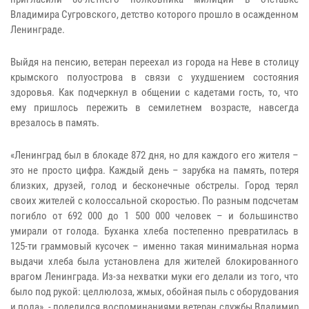
Владимира Сугровского, детство которого прошло в осажденном
Ленинграде.
Выйдя на пенсию, ветеран переехал из города на Неве в столицу
крымского полуострова в связи с ухудшением состояния
здоровья. Как подчеркнул в общении с кадетами гость, то, что
ему пришлось пережить в семилетнем возрасте, навсегда
врезалось в память.
«Ленинград был в блокаде 872 дня, но для каждого его жителя –
это не просто цифра. Каждый день – зарубка на память, потеря
близких, друзей, голод и бесконечные обстрелы. Город терял
своих жителей с колоссальной скоростью. По разным подсчетам
погибло от 692 000 до 1 500 000 человек – и большинство
умирали от голода. Буханка хлеба постепенно превратилась в
125-ти граммовый кусочек – именно такая минимальная норма
выдачи хлеба была установлена для жителей блокированного
врагом Ленинграда. Из-за нехватки муки его делали из того, что
было под рукой: целлюлоза, жмых, обойная пыль с оборудования
и пола», - поделился воспоминаниями ветеран службы Владимир