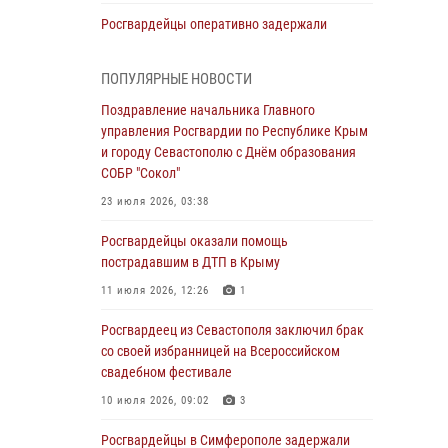
Росгвардейцы оперативно задержали
нарушителя на охраняемом объекте в
Севастополе
ПОПУЛЯРНЫЕ НОВОСТИ
30 июля 2026, 12:13
Поздравление начальника Главного
управления Росгвардии по Республике Крым
Росгвардейцы Севастополя пресекли
и городу Севастополю с Днём образования
противоправные действия на охраняемом
СОБР "Сокол"
объекте
23 июля 2026, 03:38
29 июля 2026, 12:34
Росгвардейцы оказали помощь
Росгвардейцы Крыма и Севастополя
пострадавшим в ДТП в Крыму
отметили День Крещения Руси
11 июля 2026, 12:26
1
28 июля 2026, 14:18
4
Росгвардеец из Севастополя заключил брак
В Симферополе сотрудники Росгвардии
со своей избранницей на Всероссийском
задержали подозреваемого в краже из
свадебном фестивале
гипермаркета
10 июля 2026, 09:02
3
24 июля 2026, 12:21
Росгвардейцы в Симферополе задержали
Поздравление начальника Главного