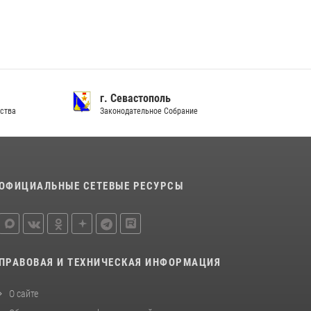
Подразделения вневедомственной охраны
Росгвардии пресекли серию правонарушений
в Севастополе
15 июля 2026, 13:46
В крымской столице росгвардейцы
г. Севастополь
задержали подозреваемую в краже из
ства
Законодательное Собрание
супермаркета
10 июля 2026, 15:10
ОФИЦИАЛЬНЫЕ СЕТЕВЫЕ РЕСУРСЫ
ПРАВОВАЯ И ТЕХНИЧЕСКАЯ ИНФОРМАЦИЯ
О сайте