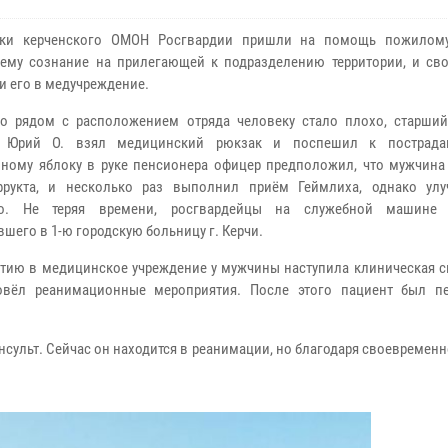
ики керченского ОМОН Росгвардии пришли на помощь пожилому
ему сознание на прилегающей к подразделению территории, и св
и его в медучреждение.
то рядом с расположением отряда человеку стало плохо, старший
 Юрий О. взял медицинский рюкзак и поспешил к пострада
ному яблоку в руке пенсионера офицер предположил, что мужчина
фрукта, и несколько раз выполнил приём Геймлиха, однако ул
ло. Не теряя времени, росгвардейцы на служебной машине 
шего в 1-ю городскую больницу г. Керчи.
тию в медицинское учреждение у мужчины наступила клиническая см
вёл реанимационные мероприятия. После этого пациент был п
инсульт. Сейчас он находится в реанимации, но благодаря своевреме