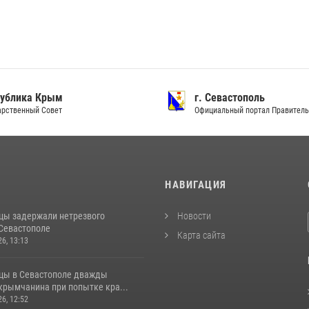
ублика Крым
г. Севастополь
рственный Совет
Официальный портал Правитель
И
НАВИГАЦИЯ
цы задержали нетрезвого
Новости
 Севастополе
Карта сайта
26, 13:13
цы в Севастополе дважды
крымчанина при попытке кра...
26, 12:52