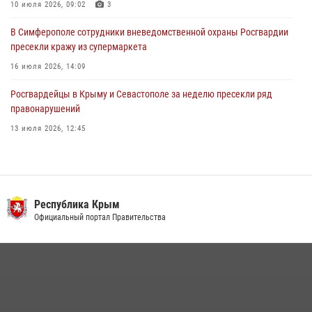
10 июля 2026, 09:02
3
В Симферополе сотрудники вневедомственной охраны Росгвардии
пресекли кражу из супермаркета
16 июля 2026, 14:09
Росгвардейцы в Крыму и Севастополе за неделю пресекли ряд
правонарушений
13 июля 2026, 12:45
Росгвардия в Крыму и Севастополе задержала ряд
правонарушителей
03 августа 2026, 14:08
Республика Крым
В Ялте росгвардейцы задержали подозреваемого в краже
Официальный портал Правительства
21 июля 2026, 13:18
Подразделения вневедомственной охраны Росгвардии пресекли
серию правонарушений в Севастополе
15 июля 2026, 13:46