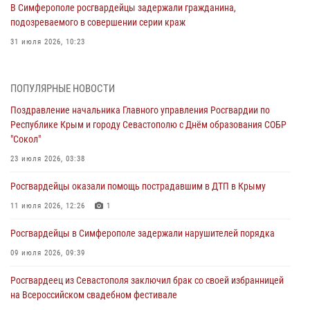
В Симферополе росгвардейцы задержали гражданина,
подозреваемого в совершении серии краж
31 июля 2026, 10:23
Росгвардейцы оперативно задержали нарушителя на охраняемом
объекте в Севастополе
ПОПУЛЯРНЫЕ НОВОСТИ
30 июля 2026, 12:13
Поздравление начальника Главного управления Росгвардии по
Республике Крым и городу Севастополю с Днём образования СОБР
Росгвардейцы Севастополя пресекли противоправные действия на
"Сокол"
охраняемом объекте
23 июля 2026, 03:38
29 июля 2026, 12:34
Росгвардейцы оказали помощь пострадавшим в ДТП в Крыму
Росгвардейцы Крыма и Севастополя отметили День Крещения Руси
11 июля 2026, 12:26
1
28 июля 2026, 14:18
4
Росгвардейцы в Симферополе задержали нарушителей порядка
В Симферополе сотрудники Росгвардии задержали подозреваемого
в краже из гипермаркета
09 июля 2026, 09:39
24 июля 2026, 12:21
Росгвардеец из Севастополя заключил брак со своей избранницей
на Всероссийском свадебном фестивале