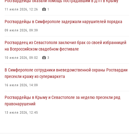
Росгвардейцы оказали помощь пострадавшим в ДТП в Крыму
В Симферополе росгвардейцы задержали гражданина,
подозреваемого в совершении серии краж
11 июля 2026, 12:26
1
31 июля 2026, 10:23
Росгвардейцы в Симферополе задержали нарушителей порядка
Росгвардейцы оперативно задержали нарушителя на охраняемом
09 июля 2026, 09:39
объекте в Севастополе
Росгвардеец из Севастополя заключил брак со своей избранницей
30 июля 2026, 12:13
на Всероссийском свадебном фестивале
10 июля 2026, 09:02
3
В Симферополе сотрудники вневедомственной охраны Росгвардии
пресекли кражу из супермаркета
16 июля 2026, 14:09
Росгвардейцы в Крыму и Севастополе за неделю пресекли ряд
правонарушений
13 июля 2026, 12:45
Росгвардия в Крыму и Севастополе задержала ряд
правонарушителей