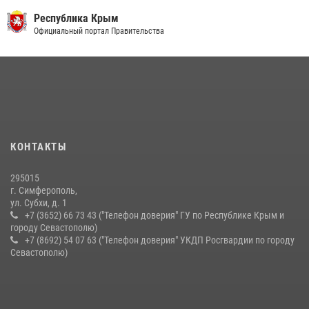
03 августа 2026, 14:08
Республика Крым
В Ялте росгвардейцы задержали подозреваемого в краже
Государственный Совет
21 июля 2026, 13:18
Росгвардейцы Крыма и Севастополя отметили День Крещения Руси
28 июля 2026, 14:18
4
Подразделения вневедомственной охраны Росгвардии пресекли
серию правонарушений в Севастополе
КОНТАКТЫ
15 июля 2026, 13:46
295015
г. Симферополь,
ул. Субхи, д. 1
+7 (3652) 66 73 43 ("Телефон доверия" ГУ по Республике Крым и
городу Севастополю)
+7 (8692) 54 07 63 ("Телефон доверия" УКДП Росгвардии по городу
Севастополю)