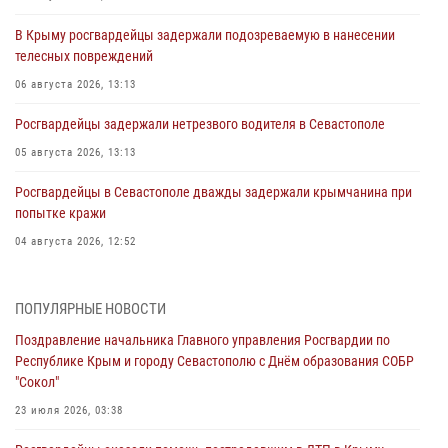
В Крыму росгвардейцы задержали подозреваемую в нанесении
телесных повреждений
06 августа 2026, 13:13
Росгвардейцы задержали нетрезвого водителя в Севастополе
05 августа 2026, 13:13
Росгвардейцы в Севастополе дважды задержали крымчанина при
попытке кражи
04 августа 2026, 12:52
В Симферополе сотрудники Росгвардии задержали нетрезвого
мужчину
ПОПУЛЯРНЫЕ НОВОСТИ
04 августа 2026, 12:50
Поздравление начальника Главного управления Росгвардии по
Республике Крым и городу Севастополю с Днём образования СОБР
Росгвардия в Крыму и Севастополе задержала ряд
"Сокол"
правонарушителей
23 июля 2026, 03:38
03 августа 2026, 14:08