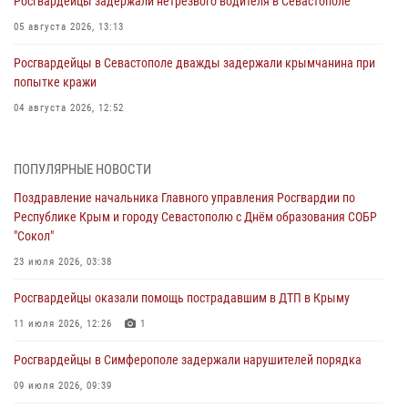
Росгвардейцы задержали нетрезвого водителя в Севастополе
05 августа 2026, 13:13
Росгвардейцы в Севастополе дважды задержали крымчанина при
попытке кражи
04 августа 2026, 12:52
В Симферополе сотрудники Росгвардии задержали нетрезвого
мужчину
ПОПУЛЯРНЫЕ НОВОСТИ
04 августа 2026, 12:50
Поздравление начальника Главного управления Росгвардии по
Республике Крым и городу Севастополю с Днём образования СОБР
Росгвардия в Крыму и Севастополе задержала ряд
"Сокол"
правонарушителей
23 июля 2026, 03:38
03 августа 2026, 14:08
Росгвардейцы оказали помощь пострадавшим в ДТП в Крыму
В Симферополе росгвардейцы задержали гражданина,
подозреваемого в совершении серии краж
11 июля 2026, 12:26
1
31 июля 2026, 10:23
Росгвардейцы в Симферополе задержали нарушителей порядка
Росгвардейцы оперативно задержали нарушителя на охраняемом
09 июля 2026, 09:39
объекте в Севастополе