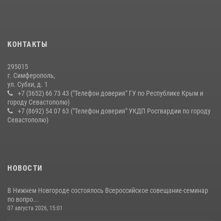
21 июля 2026, 13:18
Подразделения вневедомственной охраны Росгвардии пресекли
серию правонарушений в Севастополе
КОНТАКТЫ
15 июля 2026, 13:46
295015
г. Симферополь,
ул. Субхи, д. 1
+7 (3652) 66 73 43 ("Телефон доверия" ГУ по Республике Крым и
городу Севастополю)
+7 (8692) 54 07 63 ("Телефон доверия" УКДП Росгвардии по городу
Севастополю)
НОВОСТИ
В Нижнем Новгороде состоялось Всероссийское совещание-семинар
по вопро...
07 августа 2026, 15:01