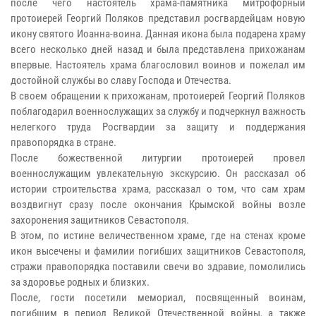
после чего настоятель храма-памятника митрофорный
протоиерей Георгий Поляков представил росгвардейцам новую
икону святого Иоанна-воина. Данная икона была подарена храму
всего несколько дней назад и была представлена прихожанам
впервые.
Настоятель храма благословил воинов и пожелал им
достойной службы во славу Господа и Отечества.
В своем обращении к прихожанам, протоиерей Георгий Поляков
поблагодарил военнослужащих за службу и подчеркнул важность
нелегкого труда Росгвардии за защиту и поддержания
правопорядка в стране.
После божественной литургии протоиерей провел
военнослужащим увлекательную экскурсию. Он рассказал об
истории строительства храма, рассказал о том, что сам храм
воздвигнут сразу после окончания Крымской войны возле
захоронения защитников Севастополя.
В этом, по истине величественном храме, где на стенах кроме
икон высечены и фамилии погибших защитников Севастополя,
стражи правопорядка поставили свечи во здравие, помолились
за здоровье родных и близких.
После, гости посетили мемориал, посвященный воинам,
погибшим в период Великой Отечественной войны, а также