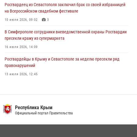
Росгвардеец из Севастополя заключил брак со своей избранницей
30 июля 2026, 12:13
на Всероссийском свадебном фестивале
10 июля 2026, 09:02
3
В Симферополе сотрудники вневедомственной охраны Росгвардии
пресекли кражу из супермаркета
16 июля 2026, 14:09
Росгвардейцы в Крыму и Севастополе за неделю пресекли ряд
правонарушений
13 июля 2026, 12:45
Росгвардия в Крыму и Севастополе задержала ряд
правонарушителей
03 августа 2026, 14:08
Республика Крым
Росгвардейцы Крыма и Севастополя отметили День Крещения Руси
Официальный портал Правительства
28 июля 2026, 14:18
4
В Ялте росгвардейцы задержали подозреваемого в краже