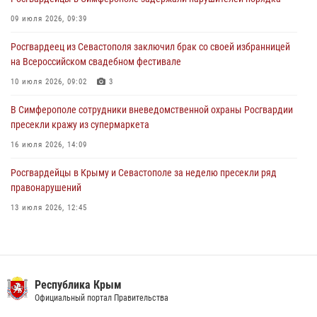
Росгвардейцы оперативно задержали нарушителя на охраняемом
09 июля 2026, 09:39
объекте в Севастополе
Росгвардеец из Севастополя заключил брак со своей избранницей
30 июля 2026, 12:13
на Всероссийском свадебном фестивале
10 июля 2026, 09:02
3
В Симферополе сотрудники вневедомственной охраны Росгвардии
пресекли кражу из супермаркета
16 июля 2026, 14:09
Росгвардейцы в Крыму и Севастополе за неделю пресекли ряд
правонарушений
13 июля 2026, 12:45
Росгвардия в Крыму и Севастополе задержала ряд
правонарушителей
03 августа 2026, 14:08
Республика Крым
Росгвардейцы Крыма и Севастополя отметили День Крещения Руси
Официальный портал Правительства