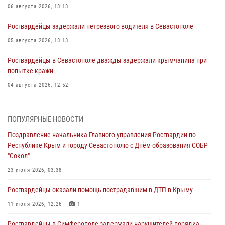
06 августа 2026, 13:13
Росгвардейцы задержали нетрезвого водителя в Севастополе
05 августа 2026, 13:13
Росгвардейцы в Севастополе дважды задержали крымчанина при
попытке кражи
04 августа 2026, 12:52
В Симферополе сотрудники Росгвардии задержали нетрезвого
мужчину
ПОПУЛЯРНЫЕ НОВОСТИ
04 августа 2026, 12:50
Поздравление начальника Главного управления Росгвардии по
Республике Крым и городу Севастополю с Днём образования СОБР
Росгвардия в Крыму и Севастополе задержала ряд
"Сокол"
правонарушителей
23 июля 2026, 03:38
03 августа 2026, 14:08
Росгвардейцы оказали помощь пострадавшим в ДТП в Крыму
В Симферополе росгвардейцы задержали гражданина,
подозреваемого в совершении серии краж
11 июля 2026, 12:26
1
31 июля 2026, 10:23
Росгвардейцы в Симферополе задержали нарушителей порядка