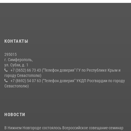
28 июля 2026, 14:18
4
В Ялте росгвардейцы задержали подозреваемого в краже
21 июля 2026, 13:18
Подразделения вневедомственной охраны Росгвардии пресекли
серию правонарушений в Севастополе
КОНТАКТЫ
15 июля 2026, 13:46
295015
г. Симферополь,
ул. Субхи, д. 1
+7 (3652) 66 73 43 ("Телефон доверия" ГУ по Республике Крым и
городу Севастополю)
+7 (8692) 54 07 63 ("Телефон доверия" УКДП Росгвардии по городу
Севастополю)
НОВОСТИ
В Нижнем Новгороде состоялось Всероссийское совещание-семинар