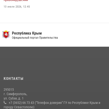
13 июля 2026, 12:45
Росгвардия в Крыму и Севастополе задержала ряд
правонарушителей
03 августа 2026, 14:08
Республика Крым
В Ялте росгвардейцы задержали подозреваемого в краже
Официальный портал Правительства
21 июля 2026, 13:18
Росгвардейцы Крыма и Севастополя отметили День Крещения Руси
28 июля 2026, 14:18
4
Подразделения вневедомственной охраны Росгвардии пресекли
серию правонарушений в Севастополе
КОНТАКТЫ
15 июля 2026, 13:46
295015
г. Симферополь,
ул. Субхи, д. 1
+7 (3652) 66 73 43 ("Телефон доверия" ГУ по Республике Крым и
городу Севастополю)