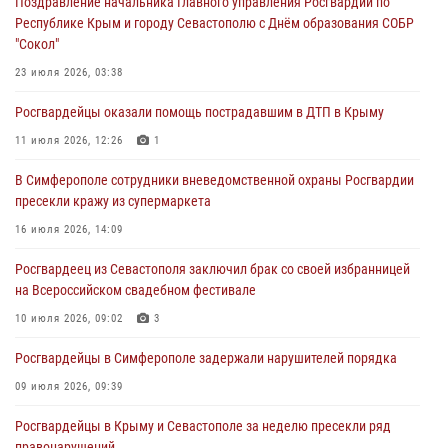
Поздравление начальника Главного управления Росгвардии по
Республике Крым и городу Севастополю с Днём образования СОБР
Росгвардия в Крыму и Севастополе задержала ряд
"Сокол"
правонарушителей
23 июля 2026, 03:38
03 августа 2026, 14:08
Росгвардейцы оказали помощь пострадавшим в ДТП в Крыму
В Симферополе росгвардейцы задержали гражданина,
подозреваемого в совершении серии краж
11 июля 2026, 12:26
1
31 июля 2026, 10:23
В Симферополе сотрудники вневедомственной охраны Росгвардии
пресекли кражу из супермаркета
Росгвардейцы оперативно задержали нарушителя на охраняемом
объекте в Севастополе
16 июля 2026, 14:09
30 июля 2026, 12:13
Росгвардеец из Севастополя заключил брак со своей избранницей
на Всероссийском свадебном фестивале
10 июля 2026, 09:02
3
Росгвардейцы в Симферополе задержали нарушителей порядка
09 июля 2026, 09:39
Росгвардейцы в Крыму и Севастополе за неделю пресекли ряд
правонарушений