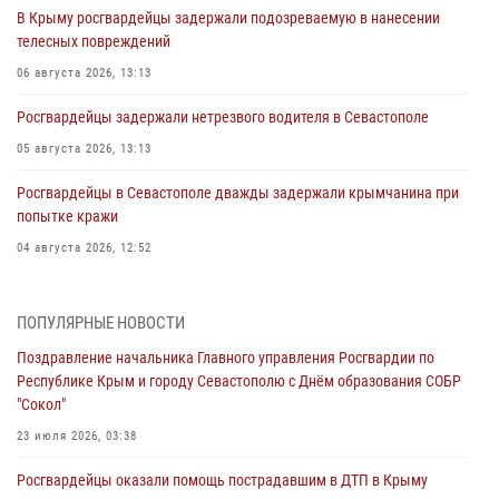
В Крыму росгвардейцы задержали подозреваемую в нанесении
телесных повреждений
06 августа 2026, 13:13
Росгвардейцы задержали нетрезвого водителя в Севастополе
05 августа 2026, 13:13
Росгвардейцы в Севастополе дважды задержали крымчанина при
попытке кражи
04 августа 2026, 12:52
В Симферополе сотрудники Росгвардии задержали нетрезвого
мужчину
ПОПУЛЯРНЫЕ НОВОСТИ
04 августа 2026, 12:50
Поздравление начальника Главного управления Росгвардии по
Республике Крым и городу Севастополю с Днём образования СОБР
Росгвардия в Крыму и Севастополе задержала ряд
"Сокол"
правонарушителей
23 июля 2026, 03:38
03 августа 2026, 14:08
Росгвардейцы оказали помощь пострадавшим в ДТП в Крыму
В Симферополе росгвардейцы задержали гражданина,