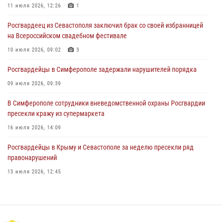
подозреваемого в совершении серии краж
11 июля 2026, 12:26
1
31 июля 2026, 10:23
Росгвардеец из Севастополя заключил брак со своей избранницей
на Всероссийском свадебном фестивале
Росгвардейцы оперативно задержали нарушителя на охраняемом
объекте в Севастополе
10 июля 2026, 09:02
3
30 июля 2026, 12:13
Росгвардейцы в Симферополе задержали нарушителей порядка
09 июля 2026, 09:39
В Симферополе сотрудники вневедомственной охраны Росгвардии
пресекли кражу из супермаркета
16 июля 2026, 14:09
Росгвардейцы в Крыму и Севастополе за неделю пресекли ряд
правонарушений
13 июля 2026, 12:45
Росгвардия в Крыму и Севастополе задержала ряд
правонарушителей
03 августа 2026, 14:08