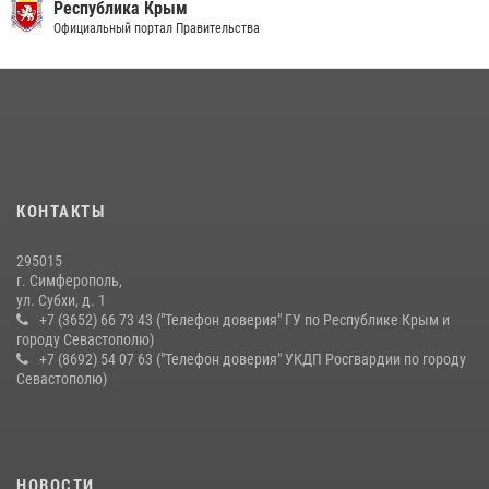
Республика Крым
В Ялте росгвардейцы задержали подозреваемого в краже
Официальный портал Правительства
21 июля 2026, 13:18
Росгвардейцы Крыма и Севастополя отметили День Крещения Руси
28 июля 2026, 14:18
4
Подразделения вневедомственной охраны Росгвардии пресекли
серию правонарушений в Севастополе
КОНТАКТЫ
15 июля 2026, 13:46
295015
г. Симферополь,
ул. Субхи, д. 1
+7 (3652) 66 73 43 ("Телефон доверия" ГУ по Республике Крым и
городу Севастополю)
+7 (8692) 54 07 63 ("Телефон доверия" УКДП Росгвардии по городу
Севастополю)
НОВОСТИ