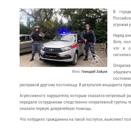
В город
Российс
угрожая 
Наряд вн
Ялте, по
что в о
сигнализ
Операти
Фото:
Геннадий Зайцев
общежити
состоян
расправой другому постояльцу. В результате инцидента п
Агрессивного нарушителя, которым оказался нетрезвый р
передали сотрудникам следственно-оперативной группы т
оказали первую доврачебную помощь.
Что побудило гражданина на такой поступок, выясняют по