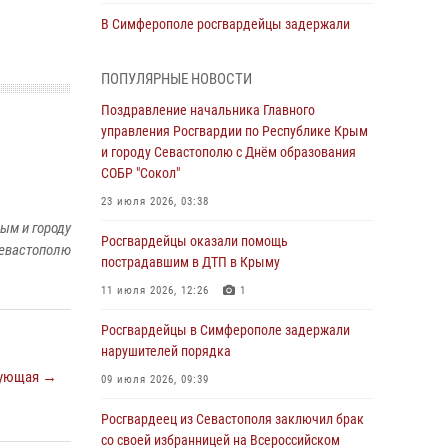
В Симферополе росгвардейцы задержали
гражданина, подозреваемого в совершении
серии краж
ПОПУЛЯРНЫЕ НОВОСТИ
31 июля 2026, 10:23
Поздравление начальника Главного
управления Росгвардии по Республике Крым
Росгвардейцы оперативно задержали
и городу Севастополю с Днём образования
нарушителя на охраняемом объекте в
СОБР "Сокол"
Севастополе
23 июля 2026, 03:38
30 июля 2026, 12:13
ым и городу
Росгвардейцы оказали помощь
Росгвардейцы Севастополя пресекли
евастополю
пострадавшим в ДТП в Крыму
противоправные действия на охраняемом
объекте
11 июля 2026, 12:26
1
29 июля 2026, 12:34
Росгвардейцы в Симферополе задержали
нарушителей порядка
Росгвардейцы Крыма и Севастополя
отметили День Крещения Руси
ующая →
09 июля 2026, 09:39
28 июля 2026, 14:18
4
Росгвардеец из Севастополя заключил брак
со своей избранницей на Всероссийском
В Симферополе сотрудники Росгвардии