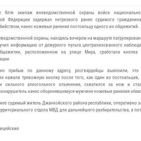
е Ялте экипаж вневедомственной охраны войск национально
кой Федерации задержал нетрезвого ранее судимого гражданина
убийством, нанес ножевые ранения постояльцу одного из общежитий.
еведомственной охраны, находясь вечером на маршруте патрулирован
лучил информацию от дежурного пульта централизованного наблюде
бщежитии, расположенном на улице Мира, сработала кнопка 
ации.
вно прибыв по данному адресу, росгвардейцы выяснили, что 
я нажали тревожную кнопку после того, как один из постояльцев, 
ии сильного алкогольного опьянения, схватился за нож и ста
равонарушитель нанес оборонявшемуся мужчине ножевые ранения обеих
анее судимый житель Джанкойского района республики, оперативно 
ерриториального отдела МВД для дальнейшего разбирательства, а п
лицейские.