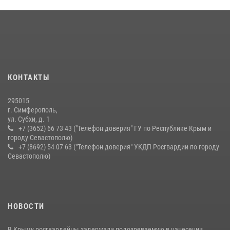
03 августа 2026, 14:08
Подразделения вневедомственной охраны Росгвардии пресекли
серию правонарушений в Севастополе
15 июля 2026, 13:46
В крымской столице росгвардейцы задержали подозреваемую в
КОНТАКТЫ
краже из супермаркета
10 июля 2026, 15:10
295015
г. Симферополь,
ул. Субхи, д. 1
+7 (3652) 66 73 43 ("Телефон доверия" ГУ по Республике Крым и
городу Севастополю)
+7 (8692) 54 07 63 ("Телефон доверия" УКДП Росгвардии по городу
Севастополю)
НОВОСТИ
В Крыму росгвардейцы задержали подозреваемую в нанесении