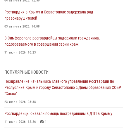
04 августа 2026, 12:50
Росгвардия в Крыму и Севастополе задержала ряд
правонарушителей
03 августа 2026, 14:08
В Симферополе росгвардейцы задержали гражданина,
подозреваемого в совершении серии краж
31 июля 2026, 10:23
Росгвардейцы оперативно задержали нарушителя на охраняемом
объекте в Севастополе
ПОПУЛЯРНЫЕ НОВОСТИ
30 июля 2026, 12:13
Поздравление начальника Главного управления Росгвардии по
Республике Крым и городу Севастополю с Днём образования СОБР
Росгвардейцы Севастополя пресекли противоправные действия на
"Сокол"
охраняемом объекте
23 июля 2026, 03:38
29 июля 2026, 12:34
Росгвардейцы оказали помощь пострадавшим в ДТП в Крыму
Росгвардейцы Крыма и Севастополя отметили День Крещения Руси
11 июля 2026, 12:26
1
28 июля 2026, 14:18
4