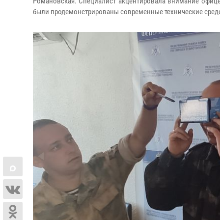
Романовская. Специалист акцентировала внимание офице
были продемонстрированы современные технические средс