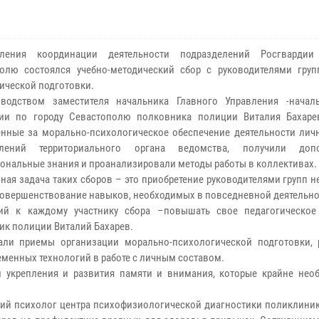
ления координации деятельности подразделений Росгвардии
олю состоялся учебно-методический сбор с руководителями груп
ической подготовки.
оводством заместителя начальника Главного Управления -нача
дии по городу Севастополю полковника полиции Виталия Бахаре
енные за морально-психологическое обеспечение деятельности лич
елений территориального органа ведомства, получили допо
ональные знания и проанализировали методы работы в коллективах.
я задача таких сборов – это приобретение руководителями групп 
совершенствование навыков, необходимых в повседневной деятельно
ий к каждому участнику сбора –повышать свое педагогическое 
ик полиции Виталий Бахарев.
али приемы организации морально-психологической подготовки, 
менных технологий в работе с личным составом.
м укрепления и развития памяти и внимания, которые крайне нео
ский психолог центра психофизиологической диагностики поликлин