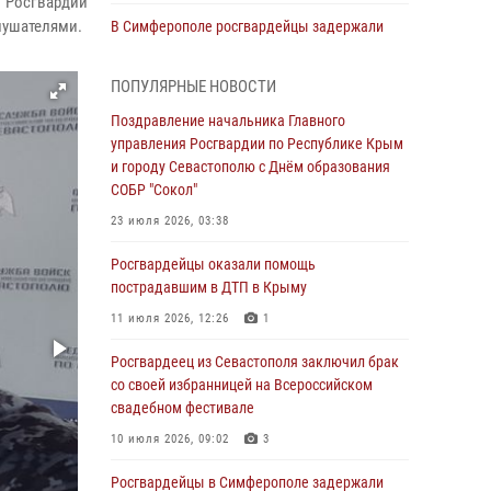
м Росгвардии
лушателями.
В Симферополе росгвардейцы задержали
гражданина, подозреваемого в совершении
серии краж
ПОПУЛЯРНЫЕ НОВОСТИ
31 июля 2026, 10:23
Поздравление начальника Главного
управления Росгвардии по Республике Крым
Росгвардейцы оперативно задержали
и городу Севастополю с Днём образования
нарушителя на охраняемом объекте в
СОБР "Сокол"
Севастополе
23 июля 2026, 03:38
30 июля 2026, 12:13
Росгвардейцы оказали помощь
Росгвардейцы Севастополя пресекли
пострадавшим в ДТП в Крыму
противоправные действия на охраняемом
объекте
11 июля 2026, 12:26
1
29 июля 2026, 12:34
Росгвардеец из Севастополя заключил брак
со своей избранницей на Всероссийском
Росгвардейцы Крыма и Севастополя
свадебном фестивале
отметили День Крещения Руси
10 июля 2026, 09:02
3
28 июля 2026, 14:18
4
Росгвардейцы в Симферополе задержали
В Симферополе сотрудники Росгвардии