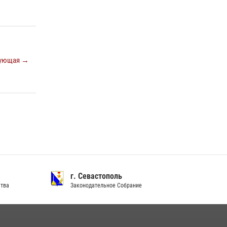
Подразделения вневедомственной охраны
Росгвардии пресекли серию правонарушений
в Севастополе
15 июля 2026, 13:46
ующая →
В крымской столице росгвардейцы
задержали подозреваемую в краже из
супермаркета
10 июля 2026, 15:10
г. Севастополь
ства
Законодательное Собрание