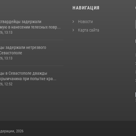
И
НАВИГАЦИЯ
сгвардейцы задержали
Новости
ую в нанесении телесных повр...
Карта сайта
26, 13:13
цы задержали нетрезвого
 Севастополе
26, 13:13
цы в Севастополе дважды
крымчанина при попытке кра...
26, 12:52
дерации, 2026