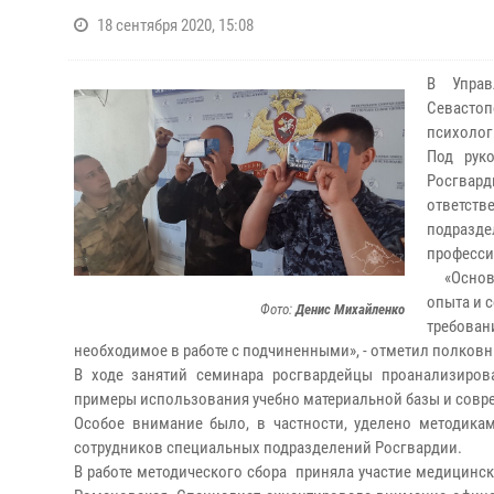
18 сентября 2020, 15:08
В Управ
Севастоп
психолог
Под рук
Росгвар
ответств
подразд
професси
«Основна
опыта и 
Фото:
Денис Михайленко
требован
необходимое в работе с подчиненными», - отметил полковн
В ходе занятий семинара росгвардейцы проанализиров
примеры использования учебно материальной базы и совре
Особое внимание было, в частности, уделено методика
сотрудников специальных подразделений Росгвардии.
В работе методического сбора приняла участие медицин