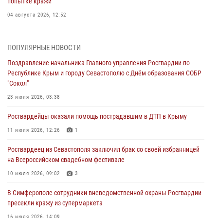
попытке кражи
04 августа 2026, 12:52
В Симферополе сотрудники Росгвардии задержали нетрезвого
мужчину
ПОПУЛЯРНЫЕ НОВОСТИ
04 августа 2026, 12:50
Поздравление начальника Главного управления Росгвардии по
Республике Крым и городу Севастополю с Днём образования СОБР
Росгвардия в Крыму и Севастополе задержала ряд
"Сокол"
правонарушителей
23 июля 2026, 03:38
03 августа 2026, 14:08
Росгвардейцы оказали помощь пострадавшим в ДТП в Крыму
В Симферополе росгвардейцы задержали гражданина,
подозреваемого в совершении серии краж
11 июля 2026, 12:26
1
31 июля 2026, 10:23
Росгвардеец из Севастополя заключил брак со своей избранницей
на Всероссийском свадебном фестивале
Росгвардейцы оперативно задержали нарушителя на охраняемом
объекте в Севастополе
10 июля 2026, 09:02
3
30 июля 2026, 12:13
В Симферополе сотрудники вневедомственной охраны Росгвардии
пресекли кражу из супермаркета
16 июля 2026, 14:09