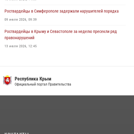
Росгвардейцы в Симферополе задержали нарушителей порядка
09 июля 2026, 09:39
Росгвардейцы в Крыму и Севастополе за неделю пресекли ряд
правонарушений
13 июля 2026, 12:45
Росгвардия в Крыму и Севастополе задержала ряд
правонарушителей
03 августа 2026, 14:08
Республика Крым
В Ялте росгвардейцы задержали подозреваемого в краже
Официальный портал Правительства
21 июля 2026, 13:18
Подразделения вневедомственной охраны Росгвардии пресекли
серию правонарушений в Севастополе
15 июля 2026, 13:46
В крымской столице росгвардейцы задержали подозреваемую в