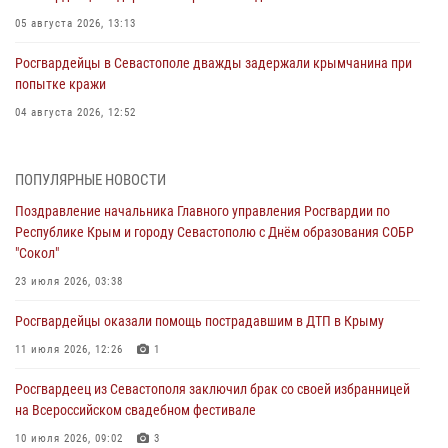
05 августа 2026, 13:13
Росгвардейцы в Севастополе дважды задержали крымчанина при
попытке кражи
04 августа 2026, 12:52
В Симферополе сотрудники Росгвардии задержали нетрезвого
мужчину
ПОПУЛЯРНЫЕ НОВОСТИ
04 августа 2026, 12:50
Поздравление начальника Главного управления Росгвардии по
Республике Крым и городу Севастополю с Днём образования СОБР
Росгвардия в Крыму и Севастополе задержала ряд
"Сокол"
правонарушителей
23 июля 2026, 03:38
03 августа 2026, 14:08
Росгвардейцы оказали помощь пострадавшим в ДТП в Крыму
В Симферополе росгвардейцы задержали гражданина,
подозреваемого в совершении серии краж
11 июля 2026, 12:26
1
31 июля 2026, 10:23
Росгвардеец из Севастополя заключил брак со своей избранницей
на Всероссийском свадебном фестивале
Росгвардейцы оперативно задержали нарушителя на охраняемом
объекте в Севастополе
10 июля 2026, 09:02
3