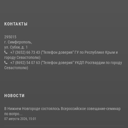
серию правонарушений в Севастополе
15 июля 2026, 13:46
В крымской столице росгвардейцы задержали подозреваемую в
КОНТАКТЫ
краже из супермаркета
10 июля 2026, 15:10
295015
г. Симферополь,
ул. Субхи, д. 1
+7 (3652) 66 73 43 ("Телефон доверия" ГУ по Республике Крым и
городу Севастополю)
+7 (8692) 54 07 63 ("Телефон доверия" УКДП Росгвардии по городу
Севастополю)
НОВОСТИ
В Нижнем Новгороде состоялось Всероссийское совещание-семинар
по вопро...
07 августа 2026, 15:01