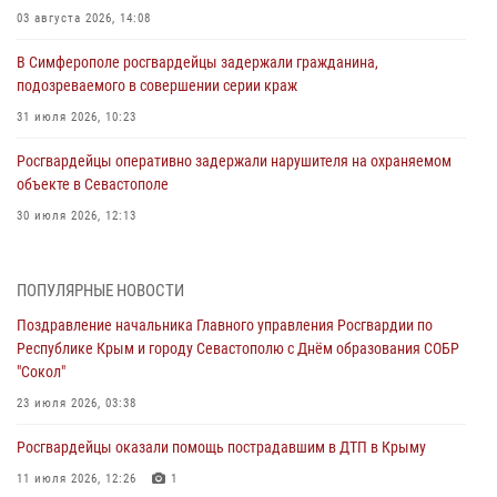
03 августа 2026, 14:08
В Симферополе росгвардейцы задержали гражданина,
подозреваемого в совершении серии краж
31 июля 2026, 10:23
Росгвардейцы оперативно задержали нарушителя на охраняемом
объекте в Севастополе
30 июля 2026, 12:13
Росгвардейцы Севастополя пресекли противоправные действия на
охраняемом объекте
ПОПУЛЯРНЫЕ НОВОСТИ
29 июля 2026, 12:34
Поздравление начальника Главного управления Росгвардии по
Республике Крым и городу Севастополю с Днём образования СОБР
Росгвардейцы Крыма и Севастополя отметили День Крещения Руси
"Сокол"
28 июля 2026, 14:18
4
23 июля 2026, 03:38
В Симферополе сотрудники Росгвардии задержали подозреваемого
Росгвардейцы оказали помощь пострадавшим в ДТП в Крыму
в краже из гипермаркета
11 июля 2026, 12:26
1
24 июля 2026, 12:21