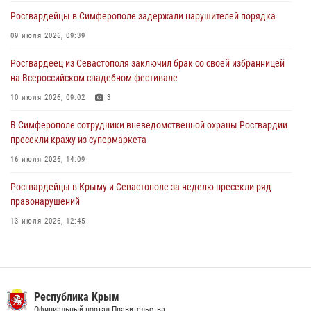
Росгвардейцы в Симферополе задержали нарушителей порядка
Поздравление начальника Главного управления Росгвардии по
Республике Крым и городу Севастополю с Днём образования СОБР
09 июля 2026, 09:39
"Сокол"
Росгвардеец из Севастополя заключил брак со своей избранницей
23 июля 2026, 03:38
на Всероссийском свадебном фестивале
10 июля 2026, 09:02
3
В Симферополе сотрудники вневедомственной охраны Росгвардии
пресекли кражу из супермаркета
16 июля 2026, 14:09
Росгвардейцы в Крыму и Севастополе за неделю пресекли ряд
правонарушений
13 июля 2026, 12:45
Росгвардия в Крыму и Севастополе задержала ряд
правонарушителей
03 августа 2026, 14:08
Республика Крым
В Ялте росгвардейцы задержали подозреваемого в краже
Официальный портал Правительства