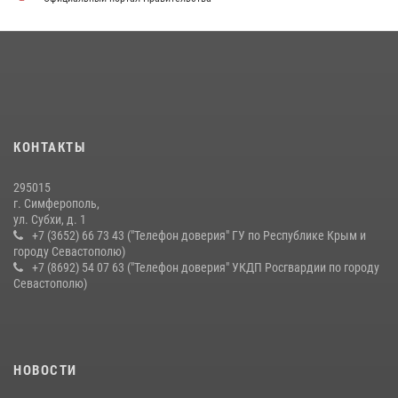
21 июля 2026, 13:18
Подразделения вневедомственной охраны Росгвардии пресекли
серию правонарушений в Севастополе
15 июля 2026, 13:46
В крымской столице росгвардейцы задержали подозреваемую в
КОНТАКТЫ
краже из супермаркета
10 июля 2026, 15:10
295015
г. Симферополь,
ул. Субхи, д. 1
+7 (3652) 66 73 43 ("Телефон доверия" ГУ по Республике Крым и
городу Севастополю)
+7 (8692) 54 07 63 ("Телефон доверия" УКДП Росгвардии по городу
Севастополю)
НОВОСТИ