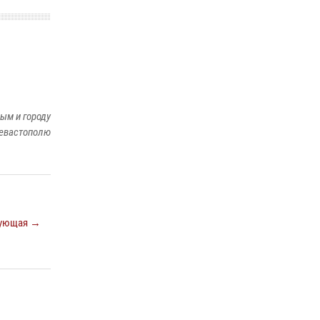
Подразделения вневедомственной охраны
Росгвардии пресекли серию правонарушений
в Севастополе
15 июля 2026, 13:46
В крымской столице росгвардейцы
задержали подозреваемую в краже из
ым и городу
супермаркета
евастополю
10 июля 2026, 15:10
ующая →