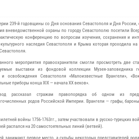
ерии 239-й годовщины со Дня основания Севастополя и Дня России,
ия вневедомственной охраны по городу Севастополю посетили Все
рактическую конференцию по вопросам изучения, сохранения и инт
-культурного наследия Севастополя и Крыма которая проходила на 
Севастополя.
анного мероприятия правоохранители смогли просмотреть две ст
руемые выставки из фондовой коллекции Музея-заповедника г
 и освобождения Севастополя «Малоизвестные Врангели», «Вок
льные приборы конца XIX — начала XX веков».
овод рассказал стражам правопорядка об одном из предс
огочисленных родов Российской Империи. Врангели — графы, бароны
летней войны 1756-1763гг., затем участвовали в русско-турецких во
елей распался на 20 самостоятельных линий (ветвей).
ей занимают первое место, а судьбы некоторых представителей род