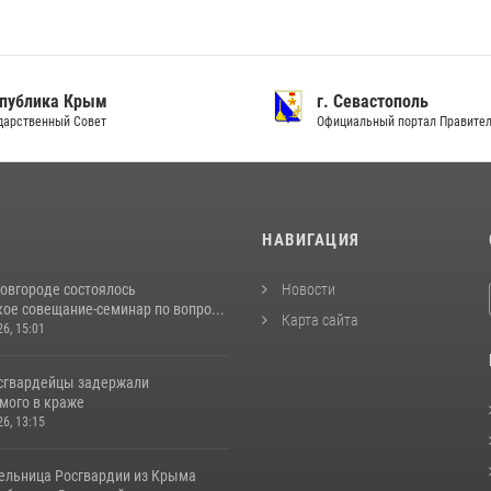
ублика Крым
г. Севастополь
рственный Совет
Официальный портал Правитель
И
НАВИГАЦИЯ
овгороде состоялось
Новости
ое совещание-семинар по вопро...
Карта сайта
26, 15:01
сгвардейцы задержали
мого в краже
26, 13:15
ельница Росгвардии из Крыма