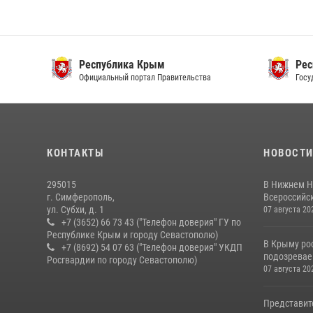
Республика Крым
Респ
Официальный портал Правительства
Госуда
КОНТАКТЫ
НОВОСТ
295015
В Нижнем Н
г. Симферополь,
Всероссийск
ул. Субхи, д. 1
07 августа 20
+7 (3652) 66 73 43 ("Телефон доверия" ГУ по
Республике Крым и городу Севастополю)
В Крыму ро
+7 (8692) 54 07 63 ("Телефон доверия" УКДП
подозревае
Росгвардии по городу Севастополю)
07 августа 20
Представит