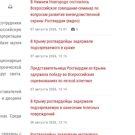
В Нижнем Новгороде состоялось
Всероссийское совещание-семинар по
вопросам развития вневедомственной
охраны Росгвардии (видео)
 сотрудники
российскую
07 августа 2026, 15:01
5
ерпретации
В Крыму росгвардейцы задержали
базе музея
подозреваемого в краже
07 августа 2026, 13:15
ационарные
ероической
Представительница Росгвардии из Крыма
руг света.
одержала победу во Всероссийских
соревнованиях по легкой атлетике
07 августа 2026, 13:14
тавителей
 и дворяне
В Крыму росгвардейцы задержали
подозреваемую в нанесении телесных
повреждений
йнах. Среди
06 августа 2026, 13:13
а связаны с
Росгвардейцы задержали нетрезвого