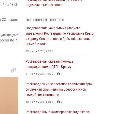
войны 1853-
водителя в Севастополе
05 августа 2026, 13:13
 ХХ веков.
ПОПУЛЯРНЫЕ НОВОСТИ
Росгвардейцы в Севастополе дважды
задержали крымчанина при попытке кражи
Поздравление начальника Главного
управления Росгвардии по Республике Крым
— формируют
04 августа 2026, 12:52
и городу Севастополю с Днём образования
ссии по г.
СОБР "Сокол"
В Симферополе сотрудники Росгвардии
задержали нетрезвого мужчину
23 июля 2026, 03:38
04 августа 2026, 12:50
Росгвардейцы оказали помощь
пострадавшим в ДТП в Крыму
Росгвардия в Крыму и Севастополе
задержала ряд правонарушителей
11 июля 2026, 12:26
1
03 августа 2026, 14:08
Росгвардеец из Севастополя заключил брак
со своей избранницей на Всероссийском
В Симферополе росгвардейцы задержали
свадебном фестивале
гражданина, подозреваемого в совершении
серии краж
10 июля 2026, 09:02
3
31 июля 2026, 10:23
Росгвардейцы в Симферополе задержали