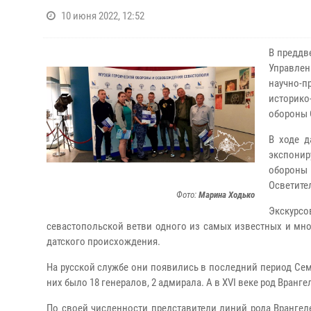
10 июня 2022, 12:52
В преддв
Управлен
научно-п
историко
обороны 
В ходе д
экспони
обороны
Осветите
Фото:
Марина Ходько
Экскурс
севастопольской ветви одного из самых известных и мн
датского происхождения.
На русской службе они появились в последний период Семи
них было 18 генералов, 2 адмирала. А в XVI веке род Вранг
По своей численности представители линий рода Врангел