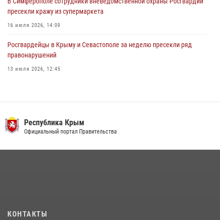
В Симферополе сотрудники вневедомственной охраны Росгвардии
пресекли кражу из супермаркета
16 июля 2026, 14:09
Росгвардейцы в Крыму и Севастополе за неделю пресекли ряд
правонарушений
13 июля 2026, 12:45
Росгвардия в Крыму и Севастополе задержала ряд
правонарушителей
03 августа 2026, 14:08
Республика Крым
В Ялте росгвардейцы задержали подозреваемого в краже
Официальный портал Правительства
21 июля 2026, 13:18
Подразделения вневедомственной охраны Росгвардии пресекли
серию правонарушений в Севастополе
15 июля 2026, 13:46
В крымской столице росгвардейцы задержали подозреваемую в
КОНТАКТЫ
краже из супермаркета