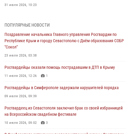
31 июля 2026, 10:23
Росгвардейцы оперативно задержали нарушителя на охраняемом
объекте в Севастополе
ПОПУЛЯРНЫЕ НОВОСТИ
30 июля 2026, 12:13
Поздравление начальника Главного управления Росгвардии по
Республике Крым и городу Севастополю с Днём образования СОБР
Росгвардейцы Севастополя пресекли противоправные действия на
"Сокол"
охраняемом объекте
23 июля 2026, 03:38
29 июля 2026, 12:34
Росгвардейцы оказали помощь пострадавшим в ДТП в Крыму
Росгвардейцы Крыма и Севастополя отметили День Крещения Руси
11 июля 2026, 12:26
1
28 июля 2026, 14:18
4
Росгвардейцы в Симферополе задержали нарушителей порядка
В Симферополе сотрудники Росгвардии задержали подозреваемого
в краже из гипермаркета
09 июля 2026, 09:39
24 июля 2026, 12:21
Росгвардеец из Севастополя заключил брак со своей избранницей
на Всероссийском свадебном фестивале
10 июля 2026, 09:02
3