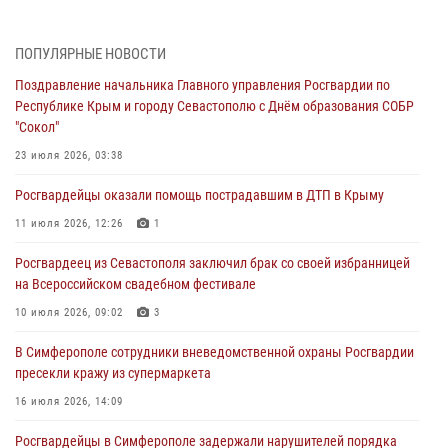
В Симферополе сотрудники Росгвардии задержали нетрезвого
мужчину
ПОПУЛЯРНЫЕ НОВОСТИ
04 августа 2026, 12:50
Поздравление начальника Главного управления Росгвардии по
Республике Крым и городу Севастополю с Днём образования СОБР
Росгвардия в Крыму и Севастополе задержала ряд
"Сокол"
правонарушителей
23 июля 2026, 03:38
03 августа 2026, 14:08
Росгвардейцы оказали помощь пострадавшим в ДТП в Крыму
В Симферополе росгвардейцы задержали гражданина,
подозреваемого в совершении серии краж
11 июля 2026, 12:26
1
31 июля 2026, 10:23
Росгвардеец из Севастополя заключил брак со своей избранницей
на Всероссийском свадебном фестивале
Росгвардейцы оперативно задержали нарушителя на охраняемом
объекте в Севастополе
10 июля 2026, 09:02
3
30 июля 2026, 12:13
В Симферополе сотрудники вневедомственной охраны Росгвардии
пресекли кражу из супермаркета
16 июля 2026, 14:09
Росгвардейцы в Симферополе задержали нарушителей порядка