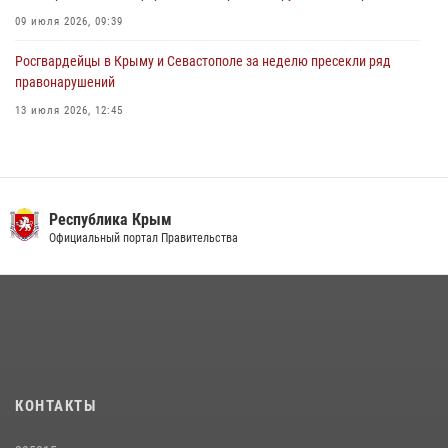
09 июля 2026, 09:39
Росгвардейцы в Крыму и Севастополе за неделю пресекли ряд
правонарушений
13 июля 2026, 12:45
Росгвардия в Крыму и Севастополе задержала ряд
правонарушителей
03 августа 2026, 14:08
Республика Крым
В Ялте росгвардейцы задержали подозреваемого в краже
Официальный портал Правительства
21 июля 2026, 13:18
Подразделения вневедомственной охраны Росгвардии пресекли
серию правонарушений в Севастополе
15 июля 2026, 13:46
В крымской столице росгвардейцы задержали подозреваемую в
КОНТАКТЫ
краже из супермаркета
10 июля 2026, 15:10