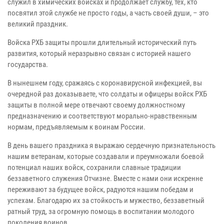
служил в химических войсках и продолжает службу, тех, кто
посвятил этой службе не просто годы, а часть своей души, – это
великий праздник.
Войска РХБ защиты прошли длительный исторический путь
развития, который неразрывно связан с историей нашего
государства.
В нынешнем году, сражаясь с коронавирусной инфекцией, вы
очередной раз доказываете, что солдаты и офицеры войск РХБ
защиты в полной мере отвечают своему должностному
предназначению и соответствуют морально-нравственным
нормам, предъявляемым к воинам России.
В день вашего праздника я выражаю сердечную признательность
нашим ветеранам, которые создавали и преумножали боевой
потенциал наших войск, сохранили славные традиции
беззаветного служения Отчизне. Вместе с нами они искренне
переживают за будущее войск, радуются нашим победам и
успехам. Благодарю их за стойкость и мужество, беззаветный
ратный труд, за огромную помощь в воспитании молодого
поколения воинов.