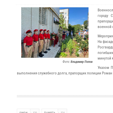
Военносл
городу 
прапорщи
военной 
Мероприя
На фасад
Росгвард
погибших
минутой 
Фото:
Владимир Попов
Указом П
выполнения служебного долга, прапорщик полиции Роман 
ОМОН
520
ПАМЯТЬ
524