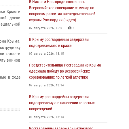
В Нижнем Новгороде состоялось
Всероссийское совещание-семинар по
ике Крым и
вопросам развития вневедомственной
ьной доски
охраны Росгвардии (видео)
пециальной
07 августа 2026, 15:01
5
В Крыму росгвардейцы задержали
она Крыма.
подозреваемого в краже
сотруднику
ли коллеги
07 августа 2026, 13:15
мять воинов
Представительница Росгвардии из Крыма
одержала победу во Всероссийских
ные в ходе
соревнованиях по легкой атлетике
07 августа 2026, 13:14
В Крыму росгвардейцы задержали
подозреваемую в нанесении телесных
повреждений
06 августа 2026, 13:13
Росгвардейцы задержали нетрезвого