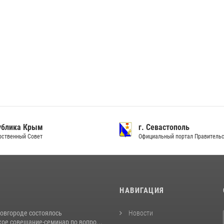
ублика Крым
г. Севастополь
рственный Совет
Официальный портал Правитель
И
НАВИГАЦИЯ
овгороде состоялось
Новости
ое совещание-семинар по вопро...