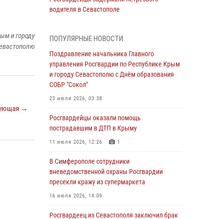
водителя в Севастополе
05 августа 2026, 13:13
ым и городу
ПОПУЛЯРНЫЕ НОВОСТИ
Росгвардейцы в Севастополе дважды
евастополю
задержали крымчанина при попытке кражи
Поздравление начальника Главного
управления Росгвардии по Республике Крым
04 августа 2026, 12:52
и городу Севастополю с Днём образования
СОБР "Сокол"
В Симферополе сотрудники Росгвардии
задержали нетрезвого мужчину
23 июля 2026, 03:38
ующая →
04 августа 2026, 12:50
Росгвардейцы оказали помощь
пострадавшим в ДТП в Крыму
Росгвардия в Крыму и Севастополе
задержала ряд правонарушителей
11 июля 2026, 12:26
1
03 августа 2026, 14:08
В Симферополе сотрудники
вневедомственной охраны Росгвардии
В Симферополе росгвардейцы задержали
пресекли кражу из супермаркета
гражданина, подозреваемого в совершении
серии краж
16 июля 2026, 14:09
31 июля 2026, 10:23
Росгвардеец из Севастополя заключил брак