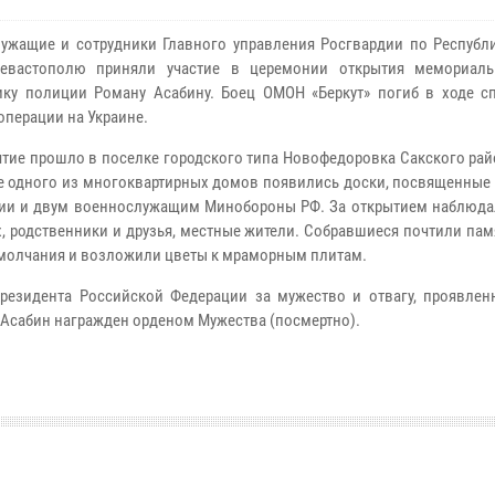
ужащие и сотрудники Главного управления Росгвардии по Республ
Севастополю приняли участие в церемонии открытия мемориал
ку полиции Роману Асабину. Боец ОМОН «Беркут» погиб в ходе с
операции на Украине.
тие прошло в поселке городского типа Новофедоровка Сакского рай
е одного из многоквартирных домов появились доски, посвященные 
ии и двум военнослужащим Минобороны РФ. За открытием наблюда
, родственники и друзья, местные жители. Собравшиеся почтили па
молчания и возложили цветы к мраморным плитам.
резидента Российской Федерации за мужество и отвагу, проявлен
Асабин награжден орденом Мужества (посмертно).