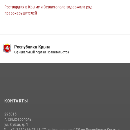
Росгвардия в Крыму и Севастополе задержала ряд
правонарушителей
03 августа 2026, 14:08
В Ялте росгвардейцы задержали подозреваемого в краже
21 июля 2026, 13:18
Республика Крым
Росгвардейцы Крыма и Севастополя отметили День Крещения Руси
Официальный портал Правительства
28 июля 2026, 14:18
4
Подразделения вневедомственной охраны Росгвардии пресекли
серию правонарушений в Севастополе
15 июля 2026, 13:46
В крымской столице росгвардейцы задержали подозреваемую в
КОНТАКТЫ
краже из супермаркета
10 июля 2026, 15:10
295015
г. Симферополь,
ул. Субхи, д. 1
+7 (3652) 66 73 43 ("Телефон доверия" ГУ по Республике Крым и