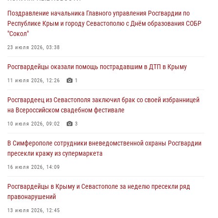
04 августа 2026, 12:50
Поздравление начальника Главного управления Росгвардии по
Республике Крым и городу Севастополю с Днём образования СОБР
Росгвардия в Крыму и Севастополе задержала ряд
"Сокол"
правонарушителей
23 июля 2026, 03:38
03 августа 2026, 14:08
Росгвардейцы оказали помощь пострадавшим в ДТП в Крыму
В Симферополе росгвардейцы задержали гражданина,
подозреваемого в совершении серии краж
11 июля 2026, 12:26
1
31 июля 2026, 10:23
Росгвардеец из Севастополя заключил брак со своей избранницей
на Всероссийском свадебном фестивале
Росгвардейцы оперативно задержали нарушителя на охраняемом
объекте в Севастополе
10 июля 2026, 09:02
3
30 июля 2026, 12:13
В Симферополе сотрудники вневедомственной охраны Росгвардии
пресекли кражу из супермаркета
16 июля 2026, 14:09
Росгвардейцы в Крыму и Севастополе за неделю пресекли ряд
правонарушений
13 июля 2026, 12:45