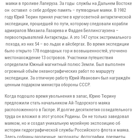
маяки в проливе Лаперуза. За годы службы на Дальнем Востоке
он оставил о себе добрую память – путеводные маяки. В 1982
году Юрий Тюрин принял участие в кругосветной антарктической
экспедиции, прошедшей по пути, которому следовали корабли
адмиралов Михаила Лазарева и Фаддея Беллинсгаузена –
первооткрывателей Антарктиды. А это 147 суток экстремального
похода, из них 54 – во льдах и айсбергах. Во время экспедиции
было открыто 178 подводных гор и возвышенностей, уточнено
местонахождение 13 островов. Участники путешествия
определили Южный магнитный полюс Земли. Был выполнен
огромный объём океанографических работ по маршруту
экспедиции. За отличную работу Юрий Иванович был награждён
ценным подарком министра обороны СССР.
Когда подошло время увольнения в запас, Юрию Тюрину
предложили стать начальником Ай-Тодорского маяка
расположенного в Гаспре. И долгие десятилетия созидательного
труда он вложил в этот уголок Родины. Он не только заведовал
маяком, но и создал уникальную музейную экспозицию об
истории гидрографической службы Российского флота и маяка.
Здесь собраны различные экспонаты: фотографии, предметы,