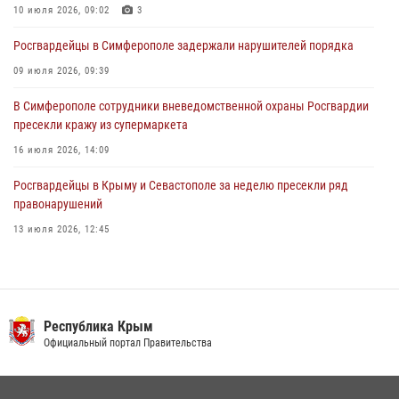
объекте в Севастополе
10 июля 2026, 09:02
3
30 июля 2026, 12:13
Росгвардейцы в Симферополе задержали нарушителей порядка
09 июля 2026, 09:39
В Симферополе сотрудники вневедомственной охраны Росгвардии
пресекли кражу из супермаркета
16 июля 2026, 14:09
Росгвардейцы в Крыму и Севастополе за неделю пресекли ряд
правонарушений
13 июля 2026, 12:45
Росгвардия в Крыму и Севастополе задержала ряд
правонарушителей
03 августа 2026, 14:08
Республика Крым
В Ялте росгвардейцы задержали подозреваемого в краже
Официальный портал Правительства
21 июля 2026, 13:18