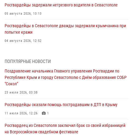
Росгвардейцы задержали нетрезвого водителя в Севастополе
05 августа 2026, 13:13
Росгвардейцы в Севастополе дважды задержали крымчанина при
попытке кражи
04 августа 2026, 12:52
В Симферополе сотрудники Росгвардии задержали нетрезвого
мужчину
ПОПУЛЯРНЫЕ НОВОСТИ
04 августа 2026, 12:50
Поздравление начальника Главного управления Росгвардии по
Республике Крым и городу Севастополю с Днём образования СОБР
Росгвардия в Крыму и Севастополе задержала ряд
"Сокол"
правонарушителей
23 июля 2026, 03:38
03 августа 2026, 14:08
Росгвардейцы оказали помощь пострадавшим в ДТП в Крыму
В Симферополе росгвардейцы задержали гражданина,
подозреваемого в совершении серии краж
11 июля 2026, 12:26
1
31 июля 2026, 10:23
Росгвардеец из Севастополя заключил брак со своей избранницей
на Всероссийском свадебном фестивале
Росгвардейцы оперативно задержали нарушителя на охраняемом