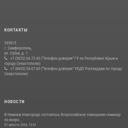
Подразделения вневедомственной охраны Росгвардии пресекли
серию правонарушений в Севастополе
15 июля 2026, 13:46
В крымской столице росгвардейцы задержали подозреваемую в
КОНТАКТЫ
краже из супермаркета
10 июля 2026, 15:10
295015
г. Симферополь,
ул. Субхи, д. 1
+7 (3652) 66 73 43 ("Телефон доверия" ГУ по Республике Крым и
городу Севастополю)
+7 (8692) 54 07 63 ("Телефон доверия" УКДП Росгвардии по городу
Севастополю)
НОВОСТИ
В Нижнем Новгороде состоялось Всероссийское совещание-семинар
по вопро...
07 августа 2026, 15:01