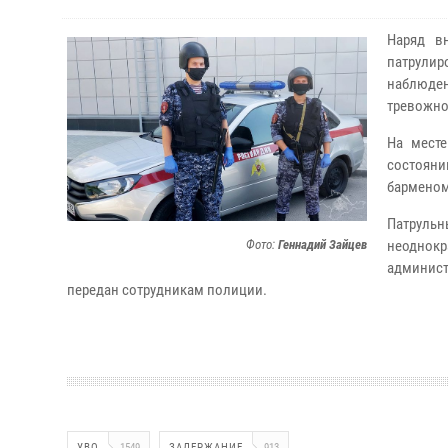
Наряд в
патрули
наблюден
тревожно
На месте
состоян
барменом
Патрульн
Фото:
Геннадий Зайцев
неодно
админис
передан сотрудникам полиции.
УВО
1549
ЗАДЕРЖАНИЕ
913