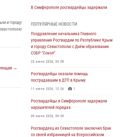
В Симферополе росгвардейцы задержали
гражданина, подозреваемого в совершении
серии краж
ым и городу
ПОПУЛЯРНЫЕ НОВОСТИ
евастополю
31 июля 2026, 10:23
Поздравление начальника Главного
управления Росгвардии по Республике Крым
Росгвардейцы оперативно задержали
и городу Севастополю с Днём образования
нарушителя на охраняемом объекте в
СОБР "Сокол"
Севастополе
23 июля 2026, 03:38
30 июля 2026, 12:13
ующая →
Росгвардейцы оказали помощь
Росгвардейцы Севастополя пресекли
пострадавшим в ДТП в Крыму
противоправные действия на охраняемом
объекте
11 июля 2026, 12:26
1
29 июля 2026, 12:34
Росгвардейцы в Симферополе задержали
нарушителей порядка
Росгвардейцы Крыма и Севастополя
отметили День Крещения Руси
09 июля 2026, 09:39
28 июля 2026, 14:18
4
Росгвардеец из Севастополя заключил брак
со своей избранницей на Всероссийском
В Симферополе сотрудники Росгвардии