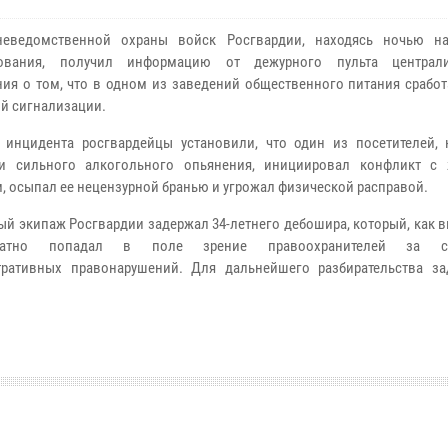
неведомственной охраны войск Росгвардии, находясь ночью н
рования, получил информацию от дежурного пульта централи
ия о том, что в одном из заведений общественного питания сработ
й сигнализации.
 инцидента росгвардейцы установили, что один из посетителей, 
ии сильного алкогольного опьянения, инициировал конфликт с
, осыпал ее нецензурной бранью и угрожал физической расправой.
ый экипаж Росгвардии задержал 34-летнего дебошира, который, как 
кратно попадал в поле зрение правоохранителей за со
тративных правонарушений. Для дальнейшего разбирательства з