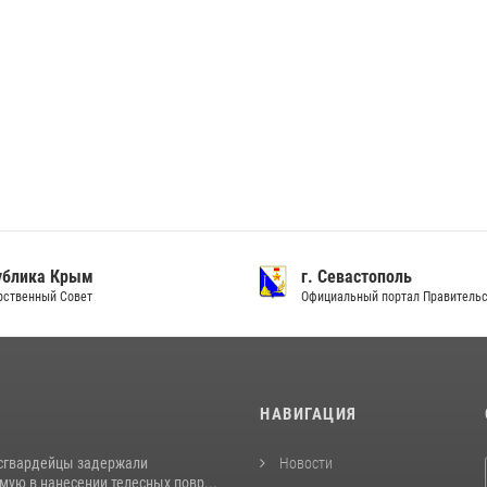
ублика Крым
г. Севастополь
рственный Совет
Официальный портал Правитель
И
НАВИГАЦИЯ
сгвардейцы задержали
Новости
ую в нанесении телесных повр...