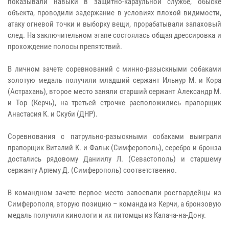
показывали навыки в защитно-караульной службе, обыске
объекта, проводили задержание в условиях плохой видимости,
атаку огневой точки и выборку вещи, прорабатывали запаховый
след. На заключительном этапе состоялась общая дрессировка и
прохождение полосы препятствий.
В личном зачете соревнований с минно-разыскными собаками
золотую медаль получили младший сержант Ильнур М. и Кора
(Астрахань), второе место заняли старший сержант Александр М.
и Тор (Керчь), на третьей строчке расположились прапорщик
Анастасия К. и Скуби (ДНР).
Соревнования с патрульно-разыскными собаками выиграли
прапорщик Виталий К. и Фальк (Симферополь), серебро и бронза
достались рядовому Даниилу Л. (Севастополь) и старшему
сержанту Артему Д. (Симферополь) соответственно.
В командном зачете первое место завоевали росгвардейцы из
Симферополя, вторую позицию – команда из Керчи, а бронзовую
медаль получили кинологи и их питомцы из Калача-на-Дону.