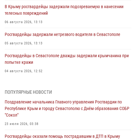
В Крыму росгвардейцы задержали подозреваемую в нанесении
телесных повреждений
06 августа 2026, 13:13
Росгвардейцы задержали нетрезвого водителя в Севастополе
05 августа 2026, 13:13
Росгвардейцы в Севастополе дважды задержали крымчанина при
попытке кражи
04 августа 2026, 12:52
В Симферополе сотрудники Росгвардии задержали нетрезвого
мужчину
ПОПУЛЯРНЫЕ НОВОСТИ
04 августа 2026, 12:50
Поздравление начальника Главного управления Росгвардии по
Республике Крым и городу Севастополю с Днём образования СОБР
Росгвардия в Крыму и Севастополе задержала ряд
"Сокол"
правонарушителей
23 июля 2026, 03:38
03 августа 2026, 14:08
Росгвардейцы оказали помощь пострадавшим в ДТП в Крыму
В Симферополе росгвардейцы задержали гражданина,