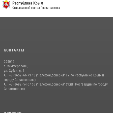
Республика Крым
В Ялте росгвардейцы задержали подозреваемого в краже
Официальный портал Правительства
21 июля 2026, 13:18
Росгвардейцы Крыма и Севастополя отметили День Крещения Руси
28 июля 2026, 14:18
4
Подразделения вневедомственной охраны Росгвардии пресекли
серию правонарушений в Севастополе
КОНТАКТЫ
15 июля 2026, 13:46
295015
г. Симферополь,
ул. Субхи, д. 1
+7 (3652) 66 73 43 ("Телефон доверия" ГУ по Республике Крым и
городу Севастополю)
+7 (8692) 54 07 63 ("Телефон доверия" УКДП Росгвардии по городу
Севастополю)