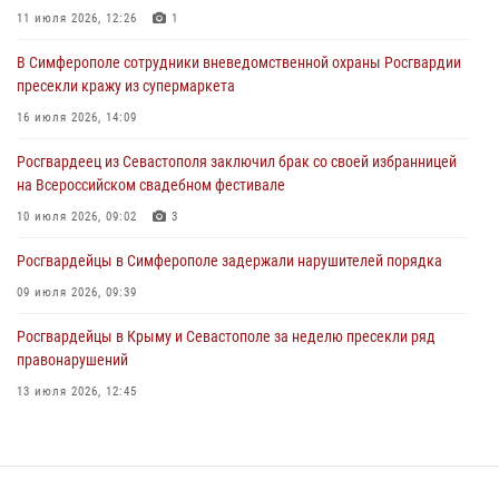
подозреваемого в совершении серии краж
11 июля 2026, 12:26
1
31 июля 2026, 10:23
В Симферополе сотрудники вневедомственной охраны Росгвардии
пресекли кражу из супермаркета
Росгвардейцы оперативно задержали нарушителя на охраняемом
объекте в Севастополе
16 июля 2026, 14:09
30 июля 2026, 12:13
Росгвардеец из Севастополя заключил брак со своей избранницей
на Всероссийском свадебном фестивале
10 июля 2026, 09:02
3
Росгвардейцы в Симферополе задержали нарушителей порядка
09 июля 2026, 09:39
Росгвардейцы в Крыму и Севастополе за неделю пресекли ряд
правонарушений
13 июля 2026, 12:45
Росгвардия в Крыму и Севастополе задержала ряд
правонарушителей
03 августа 2026, 14:08