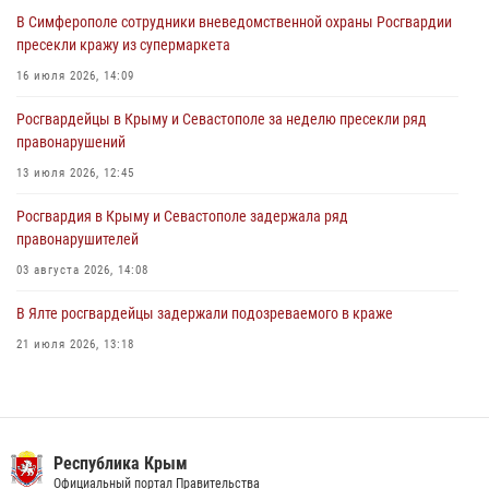
31 июля 2026, 10:23
В Симферополе сотрудники вневедомственной охраны Росгвардии
пресекли кражу из супермаркета
Росгвардейцы оперативно задержали нарушителя на охраняемом
объекте в Севастополе
16 июля 2026, 14:09
30 июля 2026, 12:13
Росгвардейцы в Крыму и Севастополе за неделю пресекли ряд
правонарушений
13 июля 2026, 12:45
Росгвардия в Крыму и Севастополе задержала ряд
правонарушителей
03 августа 2026, 14:08
В Ялте росгвардейцы задержали подозреваемого в краже
21 июля 2026, 13:18
Росгвардейцы Крыма и Севастополя отметили День Крещения Руси
28 июля 2026, 14:18
4
Подразделения вневедомственной охраны Росгвардии пресекли
Республика Крым
серию правонарушений в Севастополе
Официальный портал Правительства