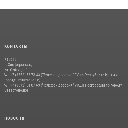
15 июля 2026, 13:46
В крымской столице росгвардейцы задержали подозреваемую в
краже из супермаркета
10 июля 2026, 15:10
В Севастополе росгвардейцы помогли пресечь незаконный оборот
КОНТАКТЫ
наркотиков
22 июля 2026, 09:02
295015
г. Симферополь,
ул. Субхи, д. 1
+7 (3652) 66 73 43 ("Телефон доверия" ГУ по Республике Крым и
городу Севастополю)
+7 (8692) 54 07 63 ("Телефон доверия" УКДП Росгвардии по городу
Севастополю)
НОВОСТИ