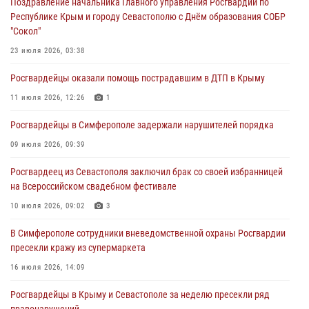
Поздравление начальника Главного управления Росгвардии по
Республике Крым и городу Севастополю с Днём образования СОБР
Росгвардейцы Крыма и Севастополя отметили День Крещения Руси
"Сокол"
28 июля 2026, 14:18
4
23 июля 2026, 03:38
В Симферополе сотрудники Росгвардии задержали подозреваемого
Росгвардейцы оказали помощь пострадавшим в ДТП в Крыму
в краже из гипермаркета
11 июля 2026, 12:26
1
24 июля 2026, 12:21
Росгвардейцы в Симферополе задержали нарушителей порядка
Поздравление начальника Главного управления Росгвардии по
Республике Крым и городу Севастополю с Днём образования СОБР
09 июля 2026, 09:39
"Сокол"
Росгвардеец из Севастополя заключил брак со своей избранницей
23 июля 2026, 03:38
на Всероссийском свадебном фестивале
10 июля 2026, 09:02
3
В Симферополе сотрудники вневедомственной охраны Росгвардии
пресекли кражу из супермаркета
16 июля 2026, 14:09
Росгвардейцы в Крыму и Севастополе за неделю пресекли ряд