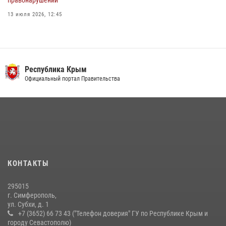
правонарушений
13 июля 2026, 12:45
Росгвардия в Крыму и Севастополе задержала ряд
правонарушителей
03 августа 2026, 14:08
Республика Крым
В Ялте росгвардейцы задержали подозреваемого в краже
Официальный портал Правительства
21 июля 2026, 13:18
Подразделения вневедомственной охраны Росгвардии пресекли
серию правонарушений в Севастополе
15 июля 2026, 13:46
В крымской столице росгвардейцы задержали подозреваемую в
КОНТАКТЫ
краже из супермаркета
10 июля 2026, 15:10
295015
г. Симферополь,
ул. Субхи, д. 1
+7 (3652) 66 73 43 ("Телефон доверия" ГУ по Республике Крым и
городу Севастополю)