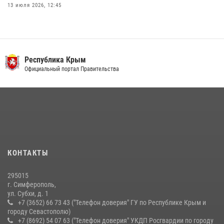
13 июля 2026, 12:45
Росгвардия в Крыму и Севастополе задержала ряд
правонарушителей
03 августа 2026, 14:08
Республика Крым
В Ялте росгвардейцы задержали подозреваемого в краже
Официальный портал Правительства
21 июля 2026, 13:18
Подразделения вневедомственной охраны Росгвардии пресекли
серию правонарушений в Севастополе
15 июля 2026, 13:46
В крымской столице росгвардейцы задержали подозреваемую в
КОНТАКТЫ
краже из супермаркета
10 июля 2026, 15:10
295015
г. Симферополь,
ул. Субхи, д. 1
+7 (3652) 66 73 43 ("Телефон доверия" ГУ по Республике Крым и
городу Севастополю)
+7 (8692) 54 07 63 ("Телефон доверия" УКДП Росгвардии по городу