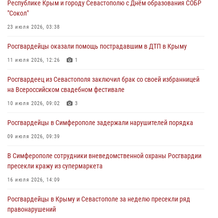
Республике Крым и городу Севастополю с Днём образования СОБР
Росгвардейцы Крыма и Севастополя отметили День Крещения Руси
"Сокол"
28 июля 2026, 14:18
4
23 июля 2026, 03:38
В Симферополе сотрудники Росгвардии задержали подозреваемого
Росгвардейцы оказали помощь пострадавшим в ДТП в Крыму
в краже из гипермаркета
11 июля 2026, 12:26
1
24 июля 2026, 12:21
Росгвардеец из Севастополя заключил брак со своей избранницей
Поздравление начальника Главного управления Росгвардии по
на Всероссийском свадебном фестивале
Республике Крым и городу Севастополю с Днём образования СОБР
"Сокол"
10 июля 2026, 09:02
3
23 июля 2026, 03:38
Росгвардейцы в Симферополе задержали нарушителей порядка
09 июля 2026, 09:39
В Симферополе сотрудники вневедомственной охраны Росгвардии
пресекли кражу из супермаркета
16 июля 2026, 14:09
Росгвардейцы в Крыму и Севастополе за неделю пресекли ряд
правонарушений