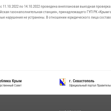
 с 11.10.2022 по 14.10.2022 проведена внеплановая выездная проверк
йская газонаполнительная станция», принадлежащего ГУП РК «Крымгаз
ые нарушения не устранены. В отношении юридического лица составле
ублика Крым
г. Севастополь
рственный Совет
Официальный портал Правитель