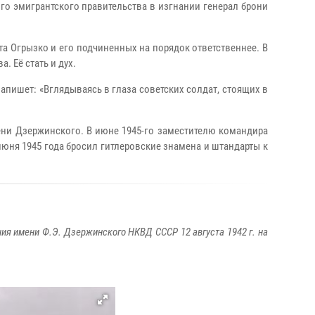
го эмигрантского правительства в изгнании генерал брони
а Огрызко и его подчиненных на порядок ответственнее. В
 Её стать и дух.
пишет: «Вглядываясь в глаза советских солдат, стоящих в
ени Дзержинского. В июне 1945-го заместителю командира
юня 1945 года бросил гитлеровские знамена и штандарты к
ия имени Ф.Э. Дзержинского НКВД СССР 12 августа 1942 г. на