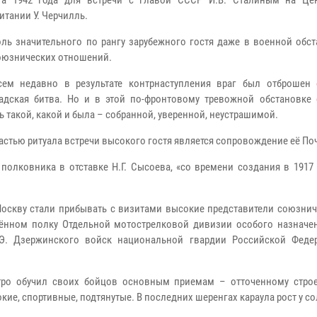
ста 1942 года для встречи с главой СССР И.В. Сталиным на Це
итании У. Черчилль.
оль значительного по рангу зарубежного гостя даже в военной обст
оюзнических отношений.
ем недавно в результате контрнаступления враг был отброшен
адская битва. Но и в этой по-фронтовому тревожной обстановке
 такой, какой и была – собранной, уверенной, неустрашимой.
астью ритуала встречи высокого гостя является сопровождение её По
олковника в отставке Н.Г. Сысоева, «со времени создания в 1917 г
Москву стали прибывать с визитами высокие представители союзнич
намённом полку Отдельной мотострелковой дивизии особого назнач
Э. Дзержинского войск национальной гвардии Российской Феде
ро обучил своих бойцов основным приемам – отточенному строев
е, спортивные, подтянутые. В последних шеренгах караула рост у солд