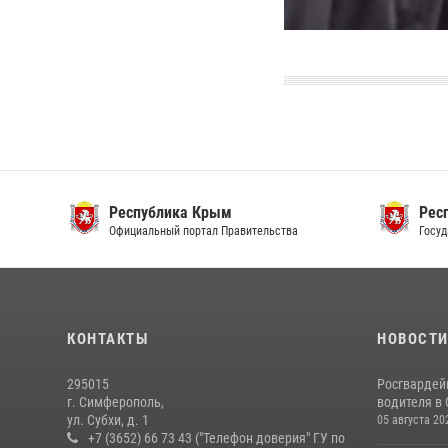
Республика Крым
Респ
Официальный портал Правительства
Госуда
КОНТАКТЫ
НОВОСТ
295015
Росгвардей
г. Симферополь,
водителя в
ул. Субхи, д. 1
05 августа 20
+7 (3652) 66 73 43 ("Телефон доверия" ГУ по