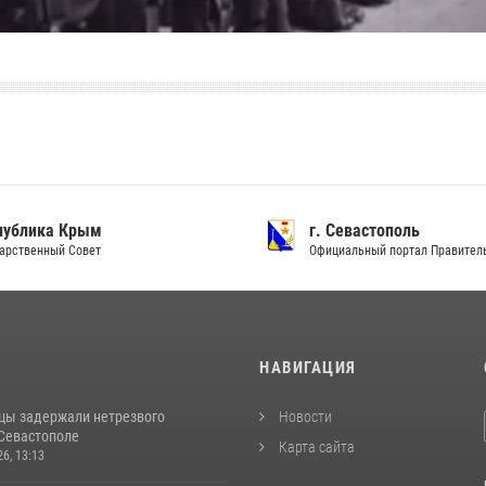
ублика Крым
г. Севастополь
рственный Совет
Официальный портал Правитель
И
НАВИГАЦИЯ
цы задержали нетрезвого
Новости
 Севастополе
Карта сайта
26, 13:13