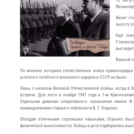
12 авгу
Великобр
Визит ст
высоту с
Ещё совс
Сталингр
выглядеть
Важной ч
По мнению историка отечественных войск правопорядка п
штатного почётного воинского караула в СССР не было.
Лишь с началом Великой Отечественной войны, когда в 
встречи. Для этого в ноябре 1941 года в 1-м Красноз
Отдельная дивизия оперативного назначения имени Ф.
командованием старшего лейтенанта В. Т. Огрызко.
Обладая отличными строевыми навыками, Огрызко быст
физической выносливости. Бойцы в роту подбирались высоки