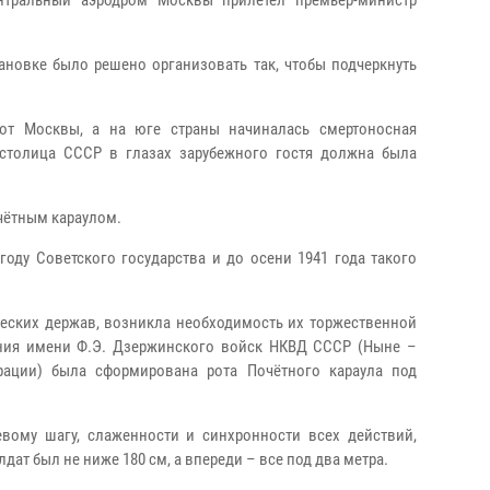
нтральный аэродром Москвы прилетел премьер-министр
ановке было решено организовать так, чтобы подчеркнуть
 от Москвы, а на юге страны начиналась смертоносная
 столица СССР в глазах зарубежного гостя должна была
чётным караулом.
оду Советского государства и до осени 1941 года такого
еских держав, возникла необходимость их торжественной
ения имени Ф.Э. Дзержинского войск НКВД СССР (Ныне –
рации) была сформирована рота Почётного караула под
ому шагу, слаженности и синхронности всех действий,
ат был не ниже 180 см, а впереди – все под два метра.