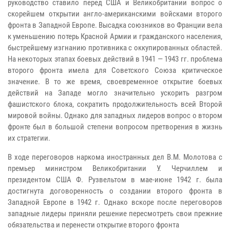
руководство ставило перед США и Великобритании вопрос о
скорейшем открытии англо-американскими войсками второго
фронта в Западной Европе. Высадка союзников во Франции вела
к уменьшению потерь Красной Армии и гражданского населения,
быстрейшему изгнанию противника с оккупированных областей.
На некоторых этапах боевых действий в 1941 — 1943 гг. проблема
второго фронта имела для Советского Союза критическое
значение. В то же время, своевременное открытие боевых
действий на Западе могло значительно ускорить разгром
фашистского блока, сократить продолжительность всей Второй
мировой войны. Однако для западных лидеров вопрос о втором
фронте был в большой степени вопросом претворения в жизнь
их стратегии.
В ходе переговоров наркома иностранных дел В.М. Молотова с
премьер министром Великобритании У. Черчиллем и
президентом США Ф. Рузвельтом в мае-июне 1942 г. была
достигнута договоренность о создании второго фронта в
Западной Европе в 1942 г. Однако вскоре после переговоров
западные лидеры приняли решение пересмотреть свои прежние
обязательства и перенести открытие второго фронта